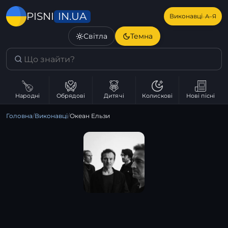
IN.UA
PISNI
·
Виконавці
А–Я
Світла
Темна
Народні
Обрядові
Дитячі
Колискові
Нові пісні
Головна
/
Виконавці
/
Океан Ельзи