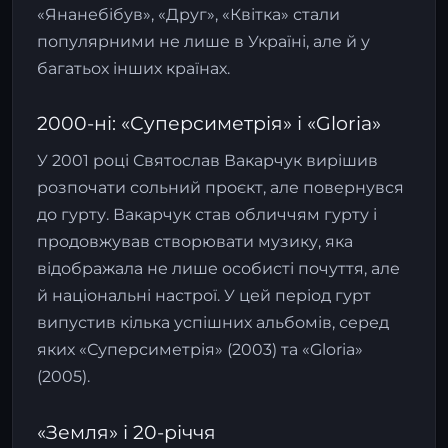
«Янанебібув», «Друг», «Квітка» стали
популярними не лише в Україні, але й у
багатьох інших країнах.
2000-ні: «Суперсиметрія» і «Gloria»
У 2001 році Святослав Вакарчук вирішив
розпочати сольний проєкт, але повернувся
до гурту. Вакарчук став обличчям гурту і
продовжував створювати музику, яка
відображала не лише особисті почуття, але
й національні настрої. У цей період гурт
випустив кілька успішних альбомів, серед
яких «Суперсиметрія» (2003) та «Gloria»
(2005).
«Земля» і 20-річчя