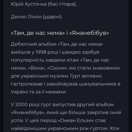
Юрій Хусточка (бас-гітара);
Денис Глінін (ударні).
«Там, де нас нема» і «Янанебібув»
Дебютний альбом «Там, де нас нема»
вийшов у 1998 році і швидко здобув
популярність завдяки хітам «Там, де нас
нема», «Вона», «Сосни», які стали знаковими
для української музики. Гурт активно
гастролював і завойовував шанувальників в
Україні та за її межами.
У 2000 році гурт випустив другий альбом
«Янанебібув», який ще більше закріпив їхній
успіх. У цей період «Океан Ельзи» став
найвідомішим українським рок-гуртом. Хіти