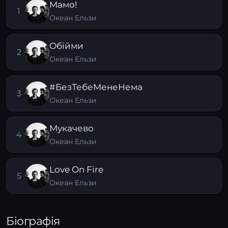
Мамо!
1
Океан Ельзи
Обійми
2
Океан Ельзи
#БезТебеМенеНема
3
Океан Ельзи
Мукачево
4
Океан Ельзи
Love On Fire
5
Океан Ельзи
Біографія