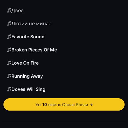
Двоє
Лютий не минає
Favorite Sound
Broken Pieces Of Me
Love On Fire
Running Away
Doves Will Sing
Усі 10 пісень Океан Ельзи →