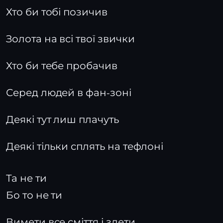
Хто би тобі позичив
Золота на всі твої звички
Хто би тебе пробачив
Серед людей в фан-зоні
Деякі тут лиш плачуть
Деякі тільки сплять на тефлоні
Та не ти
Бо то не ти
Вимети все сміття і злети