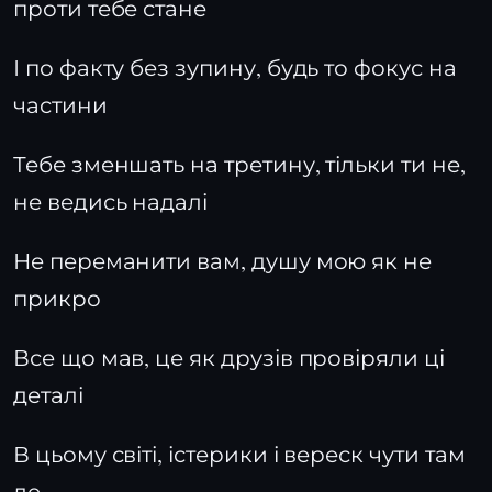
проти тебе стане
І по факту без зупину, будь то фокус на
частини
Тебе зменшать на третину, тільки ти не,
не ведись надалі
Не переманити вам, душу мою як не
прикро
Все що мав, це як друзів провіряли ці
деталі
В цьому світі, істерики і вереск чути там
де