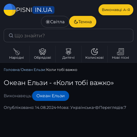
IN.UA
PISNI
·
Виконавці
А–Я
Світла
Темна
Народні
Обрядові
Дитячі
Колискові
Нові пісні
Головна
/
Океан Ельзи
/
Коли тобі важко
Океан Ельзи - «Коли тобі важко»
Виконавець:
Океан Ельзи
Опубліковано: 14.08.2024
Мова:
Українська
Переглядів:
7