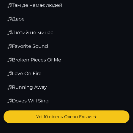
Там де немає людей
Двоє
Лютий не минає
Favorite Sound
Broken Pieces Of Me
Love On Fire
Running Away
Doves Will Sing
Усі 10 пісень Океан Ельзи →