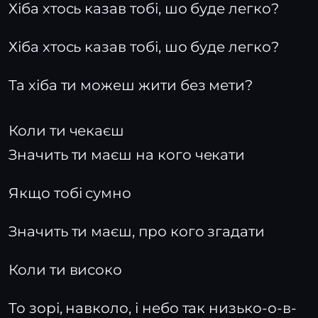
Хіба хтось казав тобі, шо буде легко?
Хіба хтось казав тобі, шо буде легко?
Та хіба ти можеш жити без мети?
Коли ти чекаєш
Значить ти маєш на кого чекати
Якщо тобі сумно
Значить ти маєш, про кого згадати
Коли ти високо
То зорі, навколо, і небо так низько-о-в-