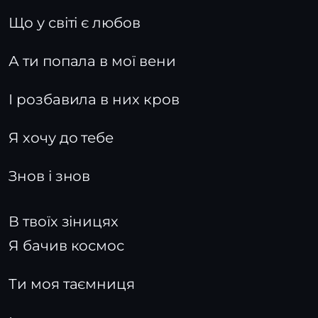
Що у світі є любов
А ти попала в мої вени
І розбавила в них кров
Я хочу до тебе
Знов і знов
В твоїх зіницях
Я бачив космос
Ти моя таємниця