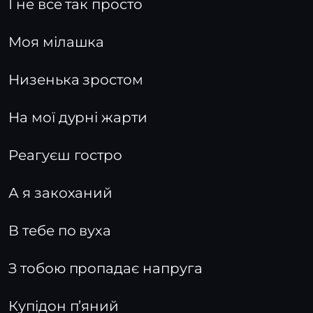
І не все так просто
Моя мілашка
Низенька зростом
На мої дурні жарти
Реагуєш гостро
А я закоханий
В тебе по вуха
З тобою пропадає напруга
Купідон п’яний