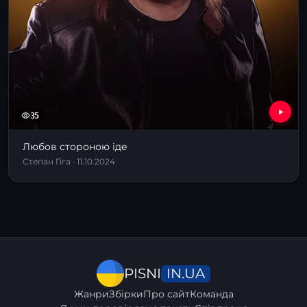
35
Любов стороною іде
Степан Гіга · 11.10.2024
IN.UA
PISNI
Жанри
Збірки
Про сайт
Команда