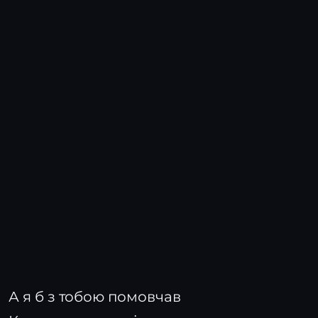
А я б з тобою помовчав