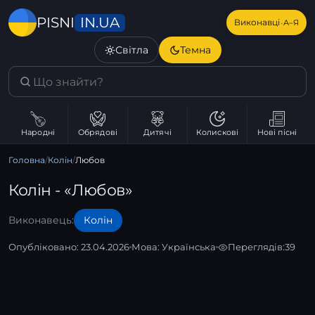
IN.UA
PISNI
·
Виконавці
А–Я
Світла
Темна
Народні
Обрядові
Дитячі
Колискові
Нові пісні
Головна
/
Колін
/
Любов
Колін - «Любов»
Виконавець:
Колін
Опубліковано: 23.04.2026
Мова:
Українська
Переглядів:
39