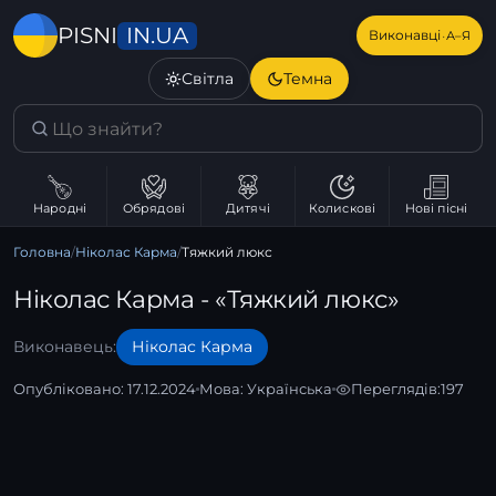
IN.UA
PISNI
·
Виконавці
А–Я
Світла
Темна
Народні
Обрядові
Дитячі
Колискові
Нові пісні
Головна
/
Ніколас Карма
/
Тяжкий люкс
Ніколас Карма - «Тяжкий люкс»
Виконавець:
Ніколас Карма
Опубліковано: 17.12.2024
Мова:
Українська
Переглядів:
197