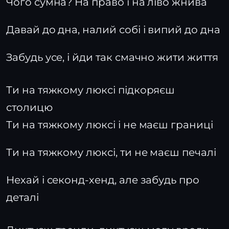
Чого сумна? На право і на ліво жнива
Давай до дна, налий собі і випий до дна
Забудь усе, і йди так смачно жити життя
Ти на тяжкому люксі підкоряєш
столицю
Ти на тяжкому люксі і не маєш границі
Ти на тяжкому люксі, ти не маєш печалі
Нехай і секонд-хенд, але забудь про
деталі