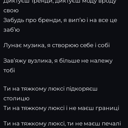
Диктуєш тренди, диктуєш моду вроду
свою
Забудь про бренди, я випʼю і на все це
забʼю
Лунає музика, я створюю себе і собі
Завʼяжу вузлика, я більше не належу
тобі
Ти на тяжкому люксі підкоряєш
столицю
Ти на тяжкому люксі і не маєш границі
Ти на тяжкому люксі, ти не маєш печалі