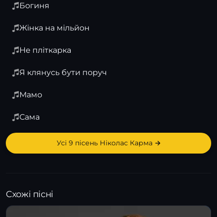
Богиня
Жінка на мільйон
Не пліткарка
Я клянусь бути поруч
Мамо
Сама
Усі 9 пісень Ніколас Карма →
Схожі пісні