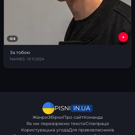
4
За тобою
NAIMES · 01.11.2024
IN.UA
PISNI
Жанри
Збірки
Про сайт
Команда
Як ми перевіряємо тексти
Співпраця
Користувацька угода
Для правовласників