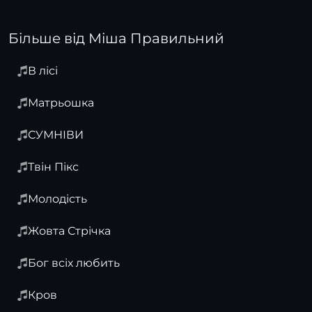
Більше від Міша Правильний
В лісі
Матрьошка
СУМНІВИ
Твін Пікс
Молодість
Жовта Стрічка
Бог всіх любить
Кров