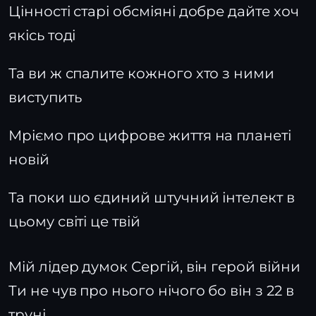
Цінності старі обсміяні добре дайте хоч
якісь тоді
Та ви ж спалите кожного хто з ними
виступить
Мріємо про цифрове життя на планеті
новій
Та поки шо єдиний штучний інтелект в
цьому світі це твій
Мій лідер думок Сергій, він герой війни
Ти не чув про нього нічого бо він з 22 в
труні