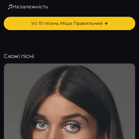
Незалежність
Усі 10 пісень Міша Правильний →
Схожі пісні