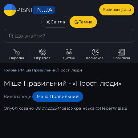
IN.UA
PISNI
·
Виконавці
А–Я
Світла
Темна
Народні
Обрядові
Дитячі
Колискові
Нові пісні
Головна
/
Міша Правильний
/
Прості люди
Міша Правильний - «Прості люди»
Виконавець:
Міша Правильний
Опубліковано: 08.07.2025
Мова:
Українська
Переглядів:
8