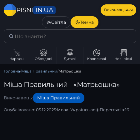
IN.UA
PISNI
·
Виконавці
А–Я
Світла
Темна
Народні
Обрядові
Дитячі
Колискові
Нові пісні
Головна
/
Міша Правильний
/
Матрьошка
Міша Правильний - «Матрьошка»
Виконавець:
Міша Правильний
Опубліковано: 05.12.2025
Мова:
Українська
Переглядів:
16