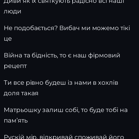
Диви як їх святкують радісно всі наші
люди
Не подобається? Вибач ми можемо тікі
це
Війна та бідність, то є наш фірмовий
рецепт
Ти все рівно будеш із нами в хохлів
доля такая
Матрьошку залиш собі, то буде тобі на
памʼять
Рускій мір, відкривай споживай його