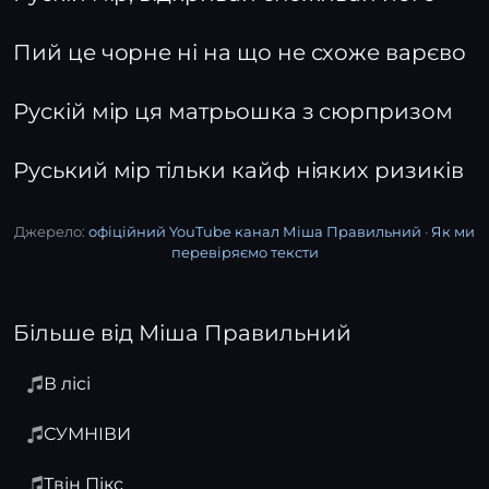
Пий це чорне ні на що не схоже варєво
Рускій мір ця матрьошка з сюрпризом
Руський мір тільки кайф ніяких ризиків
Джерело:
офіційний YouTube канал Міша Правильний
·
Як ми
перевіряємо тексти
Більше від Міша Правильний
В лісі
СУМНІВИ
Твін Пікс