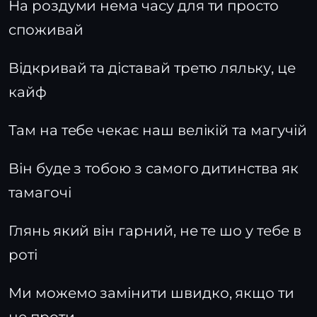
На роздуми нема часу для ти просто
споживай
Відкривай та діставай третю ляльку, це
кайф
Там на тебе чекає наш велікій та магучій
Він буде з тобою з самого дитинства як
тамагочі
Глянь який він гарний, не те шо у тебе в
роті
Ми можемо замінити швидко, якщо ти