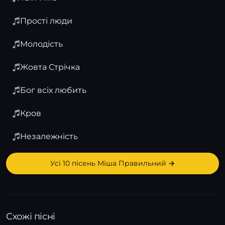
Прості люди
Молодість
Жовта Стрічка
Бог всіх любить
Кров
Незалежність
Усі 10 пісень Міша Правильний →
Схожі пісні