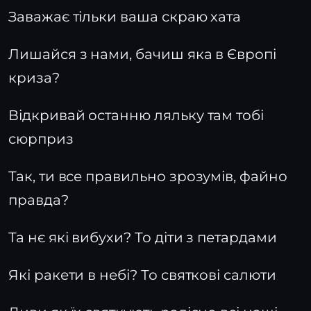
Заважає тільки ваша скраю хата
Лишайся з нами, бачиш яка в Європі
криза?
Відкривай останню ляльку там тобі
сюрприз
Так, ти все правильно зрозумів, файно
правда?
Та нє які вибухи? То діти з петардами
Які ракети в небі? То святкові салюти