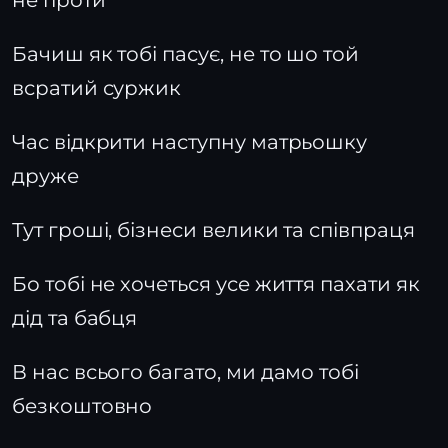
не проти
Бачиш як тобі пасує, не то шо той
всратий суржик
Час відкрити наступну матрьошку
друже
Тут гроші, бізнеси велики та співпраця
Бо тобі не хочеться усе життя пахати як
дід та бабця
В нас всього багато, ми дамо тобі
безкоштовно