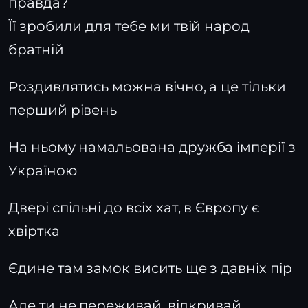
правда?
Її зробили для тебе ми твій народ
братній
Роздивлятись можна вічно, а це тільки
перший рівень
На ньому намальована дружба імперії з
Україною
Двері спільні до всіх хат, в Європу є
хвіртка
Єдине там замок висить ще з давніх пір
Але ти не переживай, відкривай