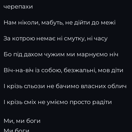
черепахи
Нам ніколи, мабуть, не дійти до межі
За котрою немає ні смутку, ні часу
Бо під дахом чужим ми марнуємо ніч
Віч-на-віч iз собою, безжальні, мов діти
І крізь сльози не бачимо власних облич
І крізь сміх не уміємо просто радіти
Ми, ми боги
Ми боги