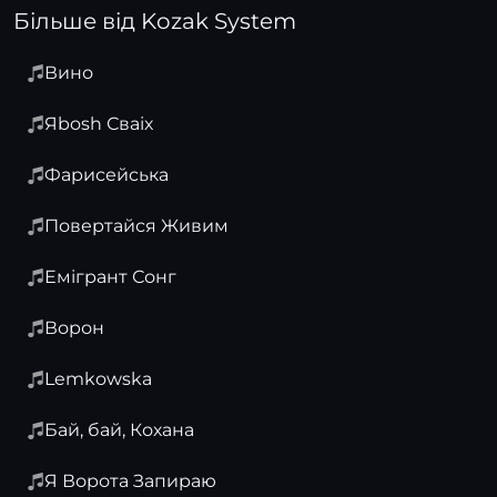
Більше від Kozak System
Вино
Яbosh Сваіх
Фарисейська
Повертайся Живим
Емігрант Сонг
Ворон
Lemkowska
Бай, бай, Кохана
Я Ворота Запираю