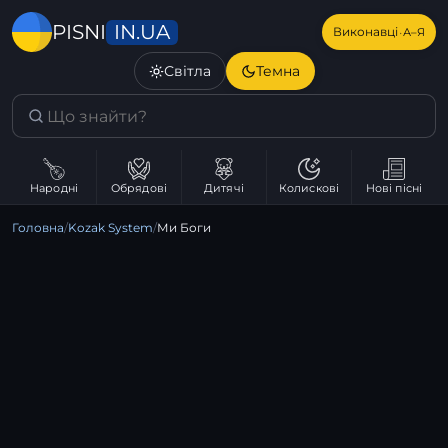
IN.UA
PISNI
·
Виконавці
А–Я
Світла
Темна
Народні
Обрядові
Дитячі
Колискові
Нові пісні
Головна
/
Kozak System
/
Ми Боги