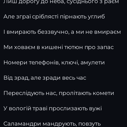
Лиш дорогу до неба, сусіднього з раєм
Але зграї сріблясті пірнають углиб
І вмирають беззвучно, а ми не вмираєм
Ми ховаєм в кишені тютюн про запас
Номери телефонів, ключі, амулети
Від зрад, але зради весь час
Переслідують нас, пролітають комети
У вологій траві прослизають вужі
Саламандри мандрують, повзуть