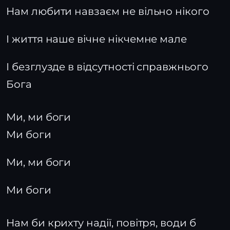
Нам любити навзаєм не вільно нікого
I життя наше вічне нікчемне мале
І безглузде в відсутності справжнього
Бога
Ми, ми боги
Ми боги
Ми, ми боги
Ми боги
Нам би крихту надії, повітря, води б