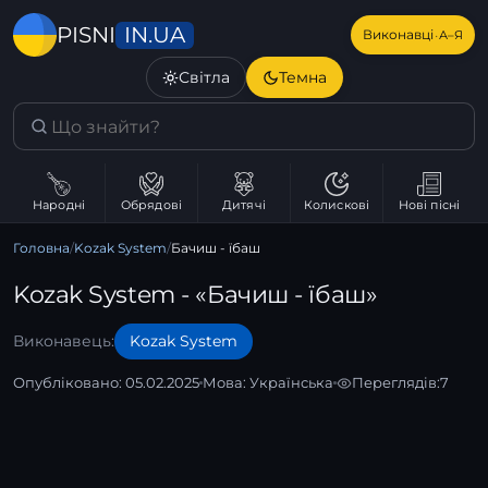
IN.UA
PISNI
·
Виконавці
А–Я
Світла
Темна
Народні
Обрядові
Дитячі
Колискові
Нові пісні
Головна
/
Kozak System
/
Бачиш - їбаш
Kozak System - «Бачиш - їбаш»
Виконавець:
Kozak System
Опубліковано: 05.02.2025
Мова:
Українська
Переглядів:
7