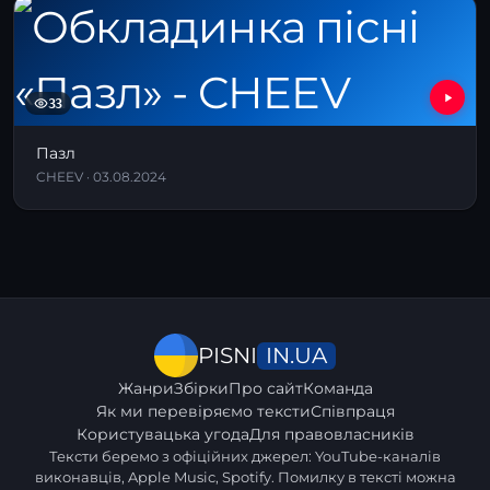
33
Пазл
CHEEV · 03.08.2024
IN.UA
PISNI
Жанри
Збірки
Про сайт
Команда
Як ми перевіряємо тексти
Співпраця
Користувацька угода
Для правовласників
Тексти беремо з офіційних джерел: YouTube-каналів
виконавців, Apple Music, Spotify. Помилку в тексті можна