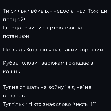
Ти скільки вбив їх - недостатньо! Тож іди
працюй!
Із пацанами ти з артою трошки
потанцюй
Погладь Кота, він у нас такий хороший
Рубає голови тварюкам і складає в
кошик
Тут не спішать на войну і від неї не
втікають
Тут тільки ті хто знає слово "честь" і її