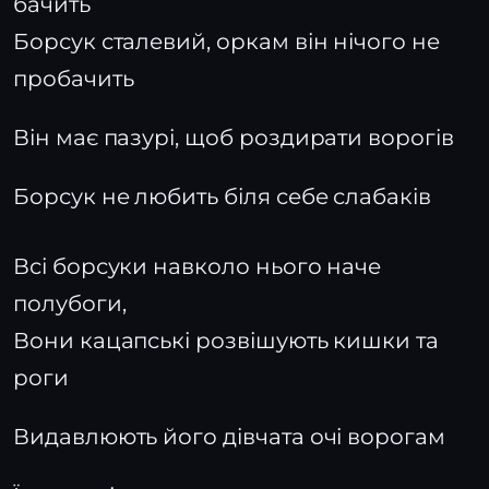
бачить
Борсук сталевий, оркам він нічого не
пробачить
Він має пазурі, щоб роздирати ворогів
Борсук не любить біля себе слабаків
Всі борсуки навколо нього наче
полубоги,
Вони кацапські розвішують кишки та
роги
Видавлюють його дівчата очі ворогам