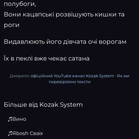
полубоги,
Вони кацапські розвішують кишки та
роги
Видавлюють його дівчата очі ворогам
Їх в пеклі вже чекає сатана
Джерело:
офіційний YouTube канал Kozak System
·
Як ми
перевіряємо тексти
Більше від Kozak System
Вино
Яbosh Сваіх