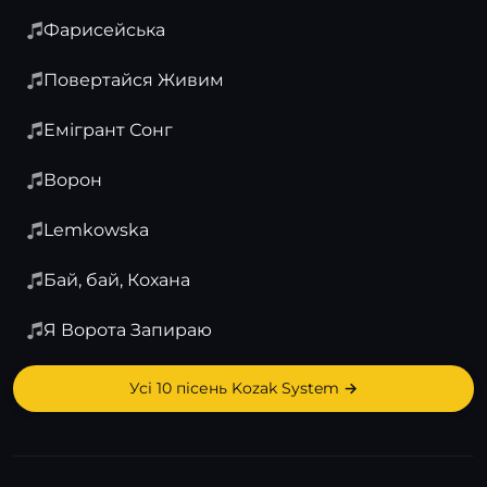
Фарисейська
Повертайся Живим
Емігрант Сонг
Ворон
Lemkowska
Бай, бай, Кохана
Я Ворота Запираю
Усі 10 пісень Kozak System →