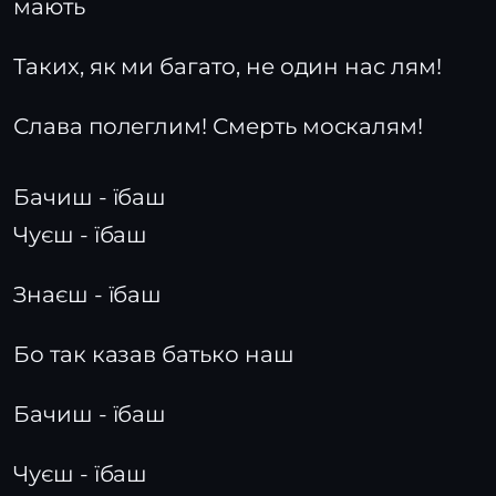
мають
Таких, як ми багато, не один нас лям!
Слава полеглим! Смерть москалям!
Бачиш - їбаш
Чуєш - їбаш
Знаєш - їбаш
Бо так казав батько наш
Бачиш - їбаш
Чуєш - їбаш