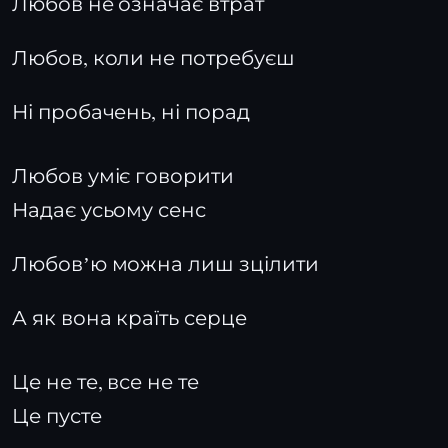
Любов не означає втрат
Любов, коли не потребуєш
Ні пробачень, ні порад
Любов уміє говорити
Надає усьому сенс
Любовʼю можна лиш зцілити
А як вона країть серце
Це не те, все не те
Це пусте