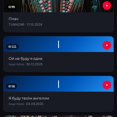
99
Плач
TUMAZAR · 11.10.2024
І
111
Ой не буду я одна
Інші пісні · 30.12.2025
І
56
Я буду твоїм ангелом
Інші пісні · 04.09.2025