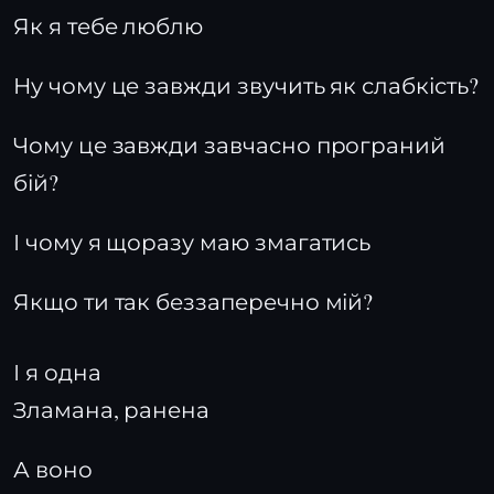
Як я тебе люблю
Ну чому це завжди звучить як слабкість?
Чому це завжди завчасно програний
бій?
І чому я щоразу маю змагатись
Якщо ти так беззаперечно мій?
І я одна
Зламана, ранена
А воно