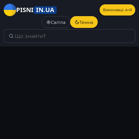
IN.UA
PISNI
·
Виконавці
А–Я
Світла
Темна