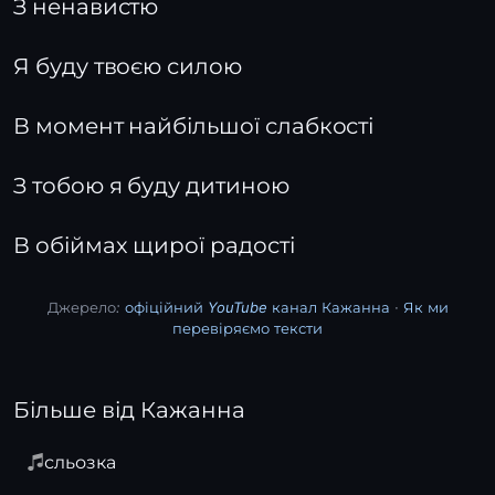
З ненавистю
Я буду твоєю силою
В момент найбільшої слабкості
З тобою я буду дитиною
В обіймах щирої радості
Джерело:
офіційний YouTube канал Кажанна
·
Як ми
перевіряємо тексти
Більше від Кажанна
сльозка