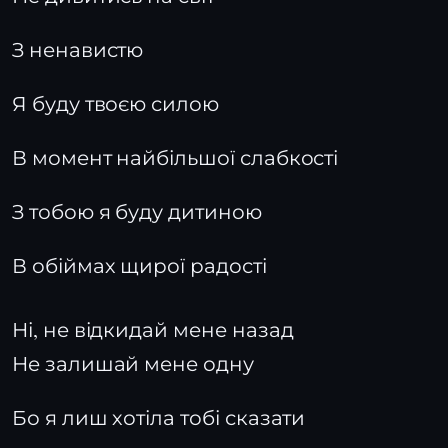
З ненавистю
Я буду твоєю силою
В момент найбільшої слабкості
З тобою я буду дитиною
В обіймах щирої радості
Ні, не відкидай мене назад
Не залишай мене одну
Бо я лиш хотіла тобі сказати