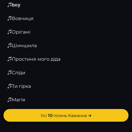
boy
Вовчиця
Орігамі
Шиншила
Простиня мого діда
Сліди
Ти гірка
Магія
Усі 10 пісень Кажанна →