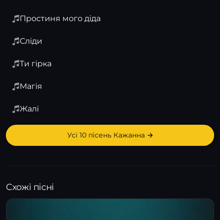
Простиня мого діда
Сліди
Ти гірка
Магія
Жалі
Усі 10 пісень Кажанна →
Схожі пісні