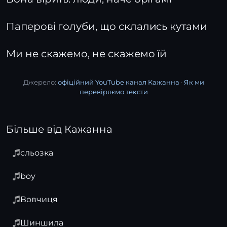
Паперові голуби, що склались кутами
Ми не скажемо, не скажемо їй
Джерело:
офіційний YouTube канал Кажанна
·
Як ми
перевіряємо тексти
Більше від Кажанна
сльозка
boy
Вовчиця
Шиншила