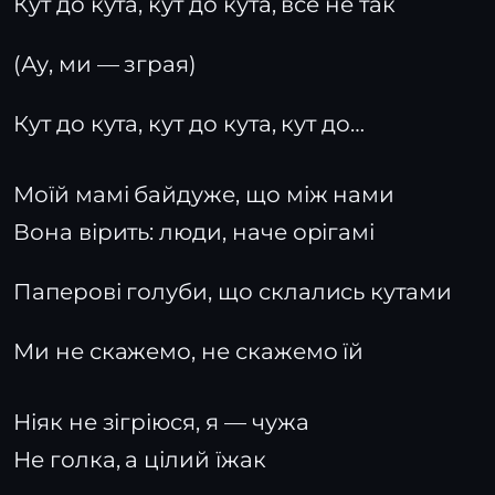
Кут до кута, кут до кута, все не так
(Ау, ми — зграя)
Кут до кута, кут до кута, кут до…
Моїй мамі байдуже, що між нами
Вона вірить: люди, наче орігамі
Паперові голуби, що склались кутами
Ми не скажемо, не скажемо їй
Ніяк не зігріюся, я — чужа
Не голка, а цілий їжак