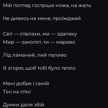
Мій погляд гостріше ножа, на жаль
Не дивись на мене, проїжджай
Світ — спалахи, ми — здалеку
Мир — заколот, ти — марево
Лід ламаний, лий паливо
Я згорю, щоб тобі було тепло
Мені добре і самій
Тіні на стіні
Думки дали збій