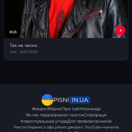
21
Так не чесно
ХАС · 16.07.2025
IN.UA
PISNI
Жанри
Збірки
Про сайт
Команда
Як ми перевіряємо тексти
Співпраця
Користувацька угода
Для правовласників
Тексти беремо з офіційних джерел: YouTube-каналів