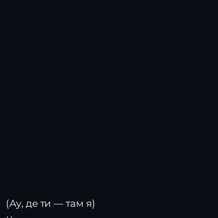
(Ау, де ти — там я)