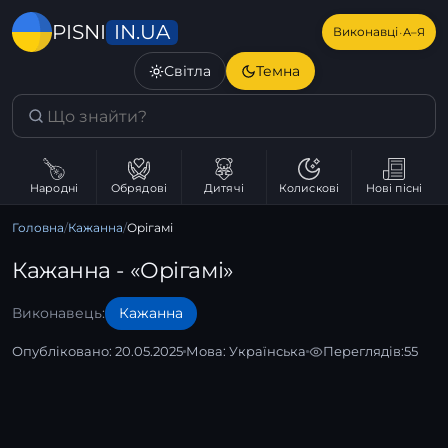
IN.UA
PISNI
·
Виконавці
А–Я
Світла
Темна
Народні
Обрядові
Дитячі
Колискові
Нові пісні
Головна
/
Кажанна
/
Орігамі
Кажанна - «Орігамі»
Виконавець:
Кажанна
Опубліковано: 20.05.2025
Мова:
Українська
Переглядів:
55