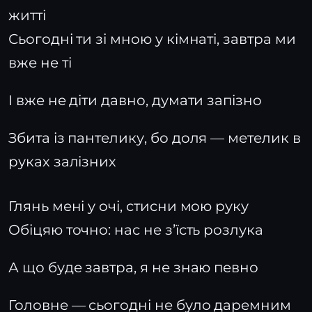
житті
Сьогодні ти зі мною у кімнаті, завтра ми
вже не ті
І вже не діти давно, думати запізно
Збита із пантелику, бо доля — метелик в
руках залізних
Глянь мені у очі, стисни мою руку
Обіцяю точно: нас не зʼїсть розлука
А що буде завтра, я не знаю певно
Головне — сьогодні не було даремним