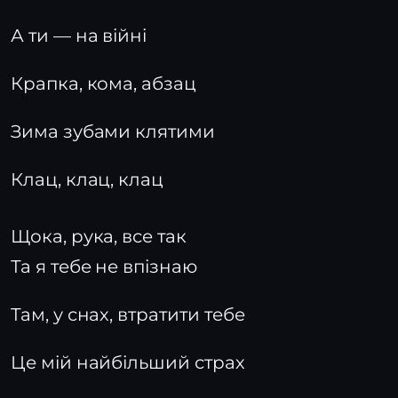
А ти — на війні
Крапка, кома, абзац
Зима зубами клятими
Клац, клац, клац
Щока, рука, все так
Та я тебе не впізнаю
Там, у снах, втратити тебе
Це мій найбільший страх