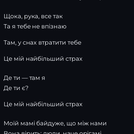
Щока, рука, все так
Та я тебе не впізнаю
Там, у снах втратити тебе
Це мій найбільший страх
Де ти — там я
Де ти є?
Це мій найбільший страх
Моїй мамі байдуже, що між нами
Вона вірить: люди, наче орігамі