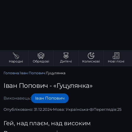
Народні
Обрядові
Дитячі
Колискові
Нові пісні
Головна
/
Іван Попович
/
Гуцулянка
Іван Попович - «Гуцулянка»
Виконавець:
Іван Попович
Опубліковано: 31.12.2024
Мова:
Українська
Переглядів:
25
Гей, над плаєм, над високим