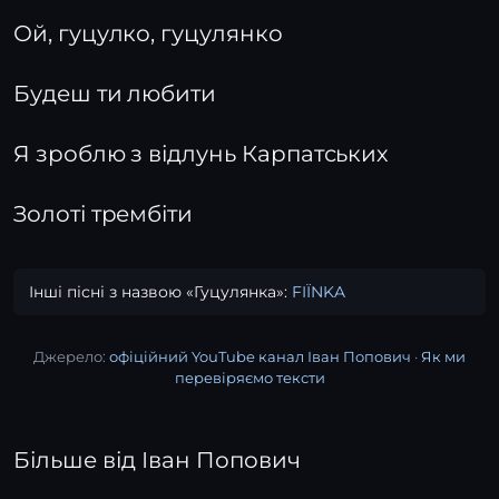
Ой, гуцулко, гуцулянко
Будеш ти любити
Я зроблю з відлунь Карпатських
Золоті трембіти
Інші пісні з назвою «Гуцулянка»:
FIЇNKA
Джерело:
офіційний YouTube канал Іван Попович
·
Як ми
перевіряємо тексти
Більше від Іван Попович