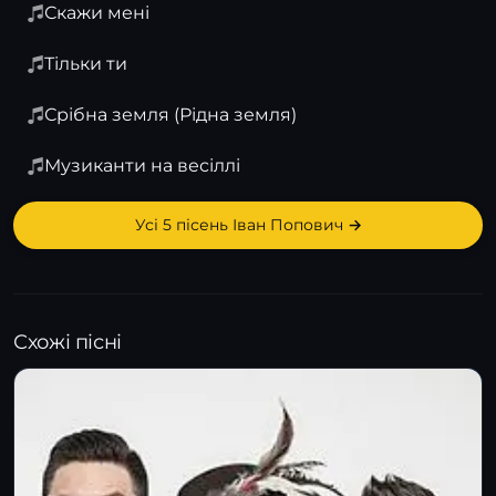
Скажи мені
Тільки ти
Срібна земля (Рідна земля)
Музиканти на весіллі
Усі 5 пісень Іван Попович →
Схожі пісні