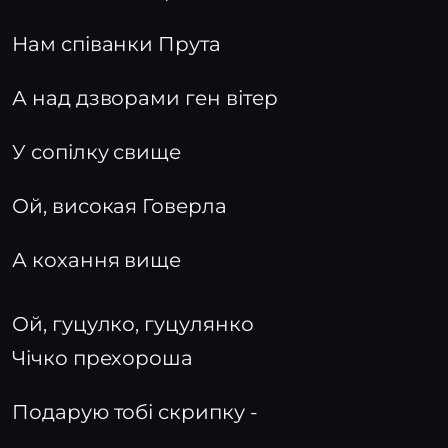
Нам співанки Прута
А над дзворами ген вітер
У сопілку свище
Ой, високая Говерла
А кохання вище
Ой, гуцулко, гуцулянко
Чічко прехороша
Подарую тобі скрипку -