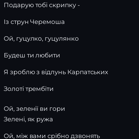
Подарую тобі скрипку -
Із струн Черемоша
Ой, гуцулко, гуцулянко
Будеш ти любити
Я зроблю з відлунь Карпатських
Золоті трембіти
Ой, зеленії ви гори
Зелені, як ружа
Ой, між вами срібно дзвонять