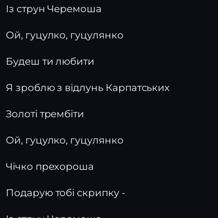
Із струн Черемоша
Ой, гуцулко, гуцулянко
Будеш ти любити
Я зроблю з відлунь Карпатських
Золоті трембіти
Ой, гуцулко, гуцулянко
Чічко прехороша
Подарую тобі скрипку -