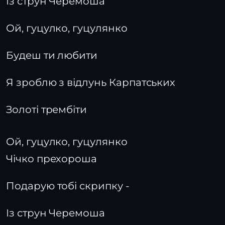
Із струн Черемоша
Ой, гуцулко, гуцулянко
Будеш ти любити
Я зроблю з відлунь Карпатських
Золоті трембіти
Ой, гуцулко, гуцулянко
Чічко прехороша
Подарую тобі скрипку -
Із струн Черемоша