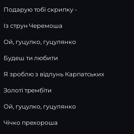
Подарую тобі скрипку -
Із струн Черемоша
Ой, гуцулко, гуцулянко
Будеш ти любити
Я зроблю з відлунь Карпатських
Золоті трембіти
Ой, гуцулко, гуцулянко
Чічко прехороша