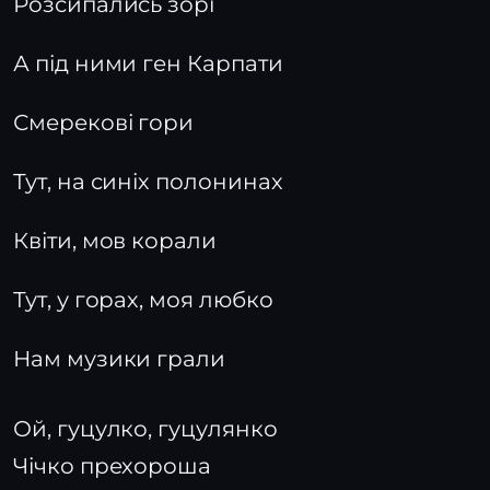
Розсипались зорі
А під ними ген Карпати
Смерекові гори
Тут, на синіх полонинах
Квіти, мов корали
Тут, у горах, моя любко
Нам музики грали
Ой, гуцулко, гуцулянко
Чічко прехороша