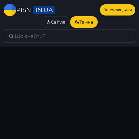
IN.UA
PISNI
·
Виконавці
А–Я
Світла
Темна