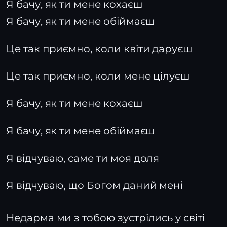
Я бачу, як ти мене кохаєш
Я бачу, як ти мене обіймаєш
Це так приємно, коли квіти даруєш
Це так приємно, коли мене цілуєш
Я бачу, як ти мене кохаєш
Я бачу, як ти мене обіймаєш
Я відчуваю, саме ти моя доля
Я відчуваю, що Богом даний мені
Недарма ми з тобою зустрілись у світі