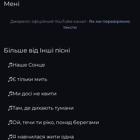
Мені
Джерело: офіційний YouTube канал ·
Як ми перевіряємо
тексти
Більше від Інші пісні
Наше Сонце
Є тільки мить
Ми досі не квити
Там, де дихають тумани
Ой, течи ти ріко, понад берегами
Я навчилася жити одна