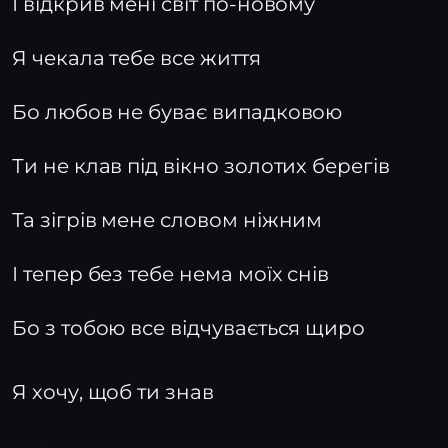
І відкрив мені світ по-новому
Я чекала тебе все життя
Бо любов не буває випадковою
Ти не клав під вікно золотих берегів
Та зігрів мене словом ніжним
І тепер без тебе нема моїх снів
Бо з тобою все відчувається щиро
Я хочу, щоб ти знав