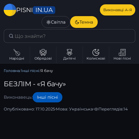
IN.UA
PISNI
·
Виконавці
А–Я
Світла
Темна
Народні
Обрядові
Дитячі
Колискові
Нові пісні
Головна
/
Інші пісні
/
Я бачу
БЕЗЛІМ - «Я бачу»
Виконавець:
Інші пісні
Опубліковано: 17.10.2025
Мова:
Українська
Переглядів:
14