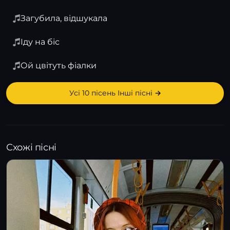
Загубила, відшукала
Іду на біс
Ой цвітуть фіалки
Усі 10 пісень Інші пісні →
Схожі пісні