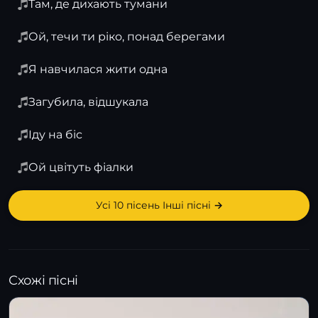
Там, де дихають тумани
Ой, течи ти ріко, понад берегами
Я навчилася жити одна
Загубила, відшукала
Іду на біс
Ой цвітуть фіалки
Усі 10 пісень Інші пісні →
Схожі пісні