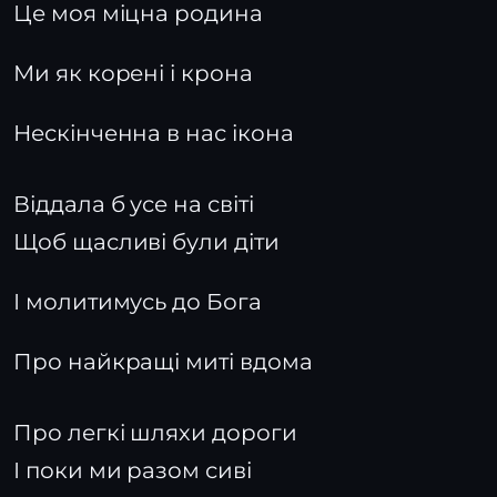
Це моя міцна родина
Ми як корені і крона
Нескінченна в нас ікона
Віддала б усе на світі
Щоб щасливі були діти
І молитимусь до Бога
Про найкращі миті вдома
Про легкі шляхи дороги
І поки ми разом сиві