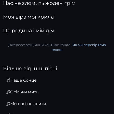
Нас не зломить жоден грім
Моя віра мої крила
Це родина і мій дім
Джерело: офіційний YouTube канал ·
Як ми перевіряємо
тексти
Більше від Інші пісні
Наше Сонце
Є тільки мить
Ми досі не квити