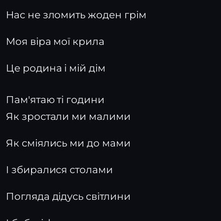
Нас не зломить жоден грім
Моя віра мої крила
Це родина і мій дім
Пам'ятаю ті години
Як зростали ми малими
Як сміялись ми до мами
І збиралися столами
Погляда дідусь світлини