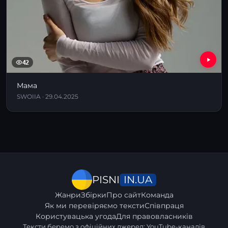
42
Мама
SWOIIA · 29.04.2025
IN.UA
PISNI
Жанри
Збірки
Про сайт
Команда
Як ми перевіряємо тексти
Співпраця
Користувацька угода
Для правовласників
Тексти беремо з офіційних джерел: YouTube-каналів