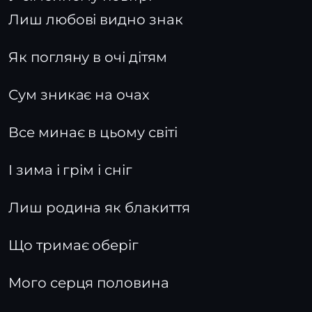
Лиш любові видно знак
Як погляну в очі дітям
Сум зникає на очах
Все минає в цьому світі
І зима і грім і сніг
Лиш родина як блакиття
Що тримає оберіг
Мого серця половина