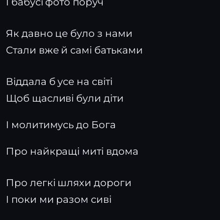
І бабусі фото поруч
Як давно це було з нами
Стали вже й самі батьками
Віддала б усе на світі
Щоб щасливі були діти
І молитимусь до Бога
Про найкращі миті вдома
Про легкі шляхи дороги
І поки ми разом сиві