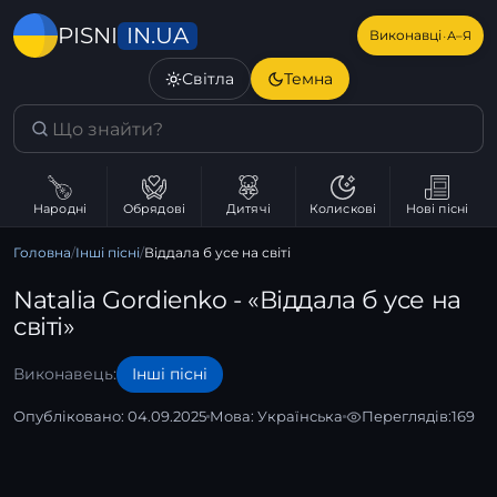
IN.UA
PISNI
·
Виконавці
А–Я
Світла
Темна
Народні
Обрядові
Дитячі
Колискові
Нові пісні
Головна
/
Інші пісні
/
Віддала б усе на світі
Natalia Gordienko - «Віддала б усе на
світі»
Виконавець:
Інші пісні
Опубліковано: 04.09.2025
Мова:
Українська
Переглядів:
169