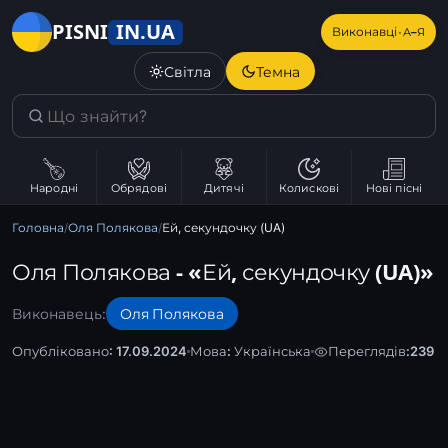
IN.UA
PISNI
·
Виконавці
А–Я
Світла
Темна
Народні
Обрядові
Дитячі
Колискові
Нові пісні
Головна
/
Оля Полякова
/
Ей, секундочку (UA)
Оля Полякова - «Ей, секундочку (UA)»
Виконавець:
Оля Полякова
Опубліковано: 17.09.2024
Мова:
Українська
Переглядів:
239