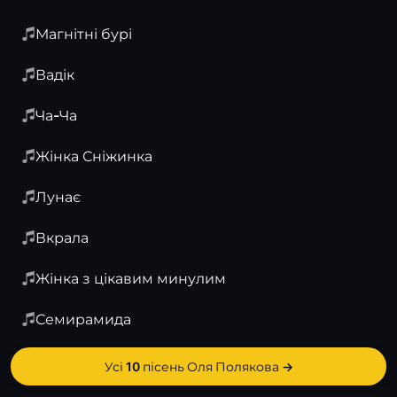
Магнітні бурі
Вадік
Ча-Ча
Жінка Сніжинка
Лунає
Вкрала
Жінка з цікавим минулим
Семирамида
Усі 10 пісень Оля Полякова →