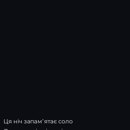
Ця ніч запам’ятає соло