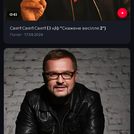
43
Свят! Свят! Свят! (З к/ф "Скажене весілля 2")
Потап · 17.09.2024