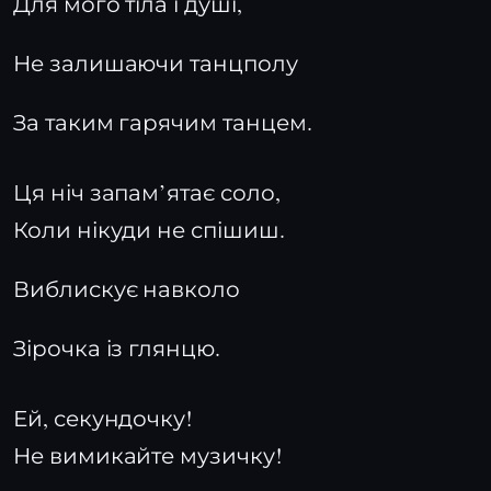
Для мого тіла і душі,
Не залишаючи танцполу
За таким гарячим танцем.
Ця ніч запам’ятає соло,
Коли нікуди не спішиш.
Виблискує навколо
Зірочка із глянцю.
Ей, секундочку!
Не вимикайте музичку!