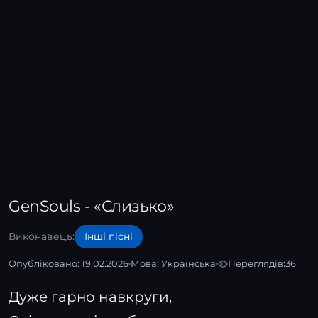
GenSouls - «Слизько»
Виконавець:
Інші пісні
Опубліковано: 19.02.2026
Мова:
Українська
Переглядів:
36
Дуже гарно навкруги,