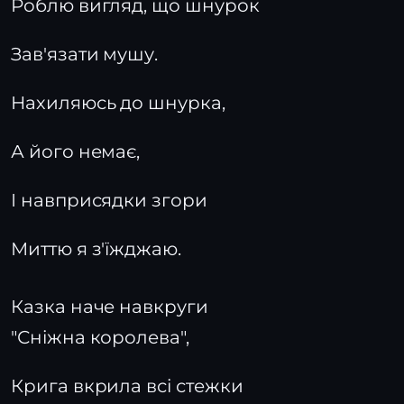
Роблю вигляд, що шнурок
Зав'язати мушу.
Нахиляюсь до шнурка,
А його немає,
І навприсядки згори
Миттю я з'їжджаю.
Казка наче навкруги
"Сніжна королева",
Крига вкрила всі стежки