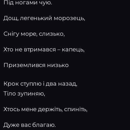
Під ногами чую.
Дощ, легенький морозець,
Снігу море, слизько,
Хто не втримався – капець,
Приземлився низько
Крок ступлю і два назад,
Тіло зупиняю,
Хтось мене держіть, спиніть,
Дуже вас благаю.