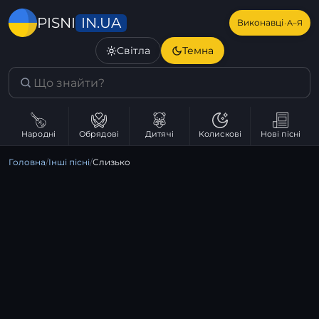
IN.UA
PISNI
·
Виконавці
А–Я
Світла
Темна
Народні
Обрядові
Дитячі
Колискові
Нові пісні
Головна
/
Інші пісні
/
Слизько