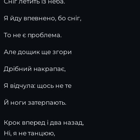
Сніг летить із неба.
Я йду впевнено, бо сніг,
То не є проблема.
Але дощик ще згори
Дрібний накрапає,
Я відчула: щось не те
Й ноги затерпають.
Крок вперед і два назад,
Ні, я не танцюю,