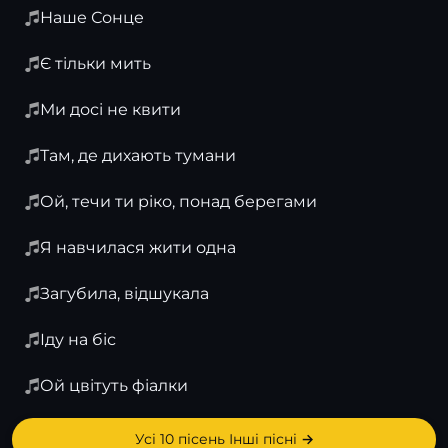
Наше Сонце
Є тільки мить
Ми досі не квити
Там, де дихають тумани
Ой, течи ти ріко, понад берегами
Я навчилася жити одна
Загубила, відшукала
Іду на біс
Ой цвітуть фіалки
Усі 10 пісень Інші пісні →