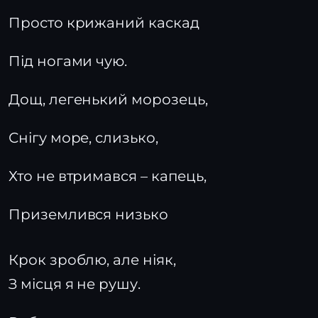
Просто крижаний каскад
Під ногами чую.
Дощ, легенький морозець,
Снігу море, слизько,
Хто не втримався – капець,
Приземлився низько
Крок зроблю, але ніяк,
З місця я не рушу.