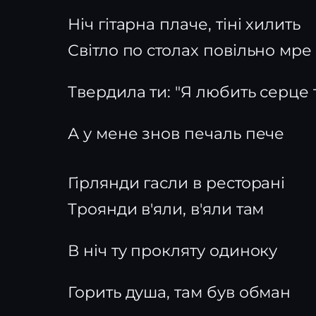
Ніч гітарна плаче, тіні хилить
Світло по столах повільно мре
Твердила ти: "Я любить серце 
А у мене знов печаль пече
Гірлянди гасли в ресторані
Троянди в'яли, в'яли там
В ніч ту прокляту одиноку
Горить душа, там був обман