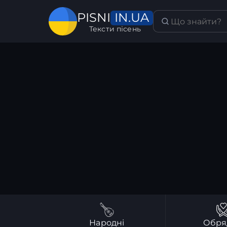
IN.UA
PISNI
Тексти пісень
Народні
Обря