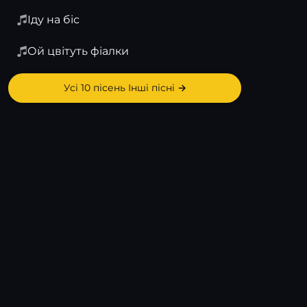
Іду на біс
Ой цвітуть фіалки
Усі 10 пісень Інші пісні →