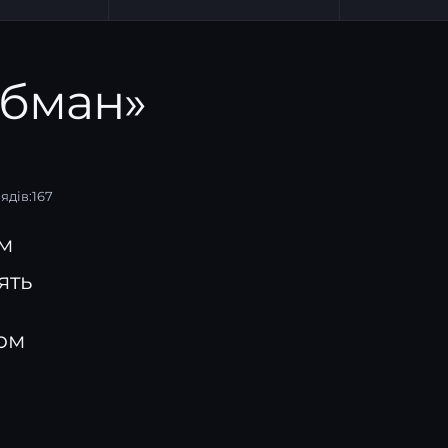
Обман»
ядів:
167
ом
ять
ом