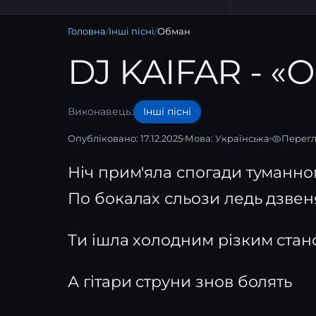
Головна
/
Інші пісні
/
Обман
DJ KAIFAR - «
Виконавець:
Інші пісні
Опубліковано: 17.12.2025
Мова:
Українська
Перегл
Ніч прим'яла спогади туманн
По бокалах сльози ледь дзвен
Ти ішла холодним різким стан
А гітари струни знов болять