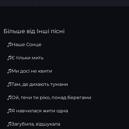
Більше від Інші пісні
Наше Сонце
Є тільки мить
Ми досі не квити
Там, де дихають тумани
Ой, течи ти ріко, понад берегами
Я навчилася жити одна
Загубила, відшукала