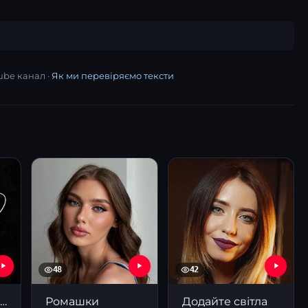
ube канал ·
Як ми перевіряємо тексти
48
42
рагедія про Коріолана
Ромашки
Додайте світла