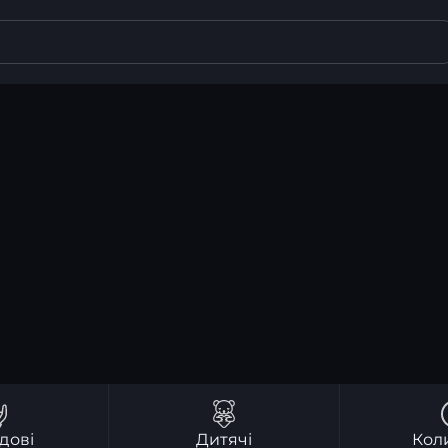
дові
Дитячі
Кол