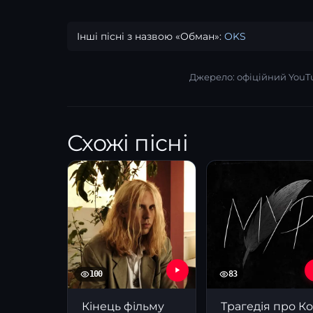
Інші пісні з назвою «Обман»:
OKS
Джерело: офіційний YouT
Схожі пісні
100
83
Кінець фільму
Т