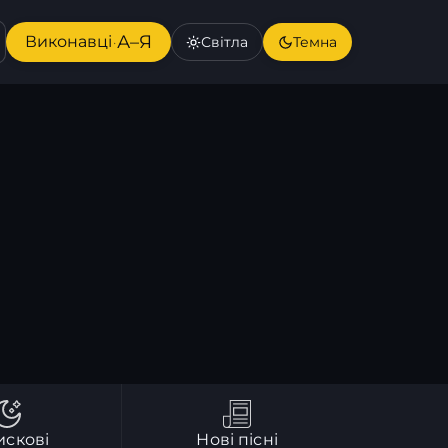
А–Я
Виконавці
Світла
Темна
·
искові
Нові пісні