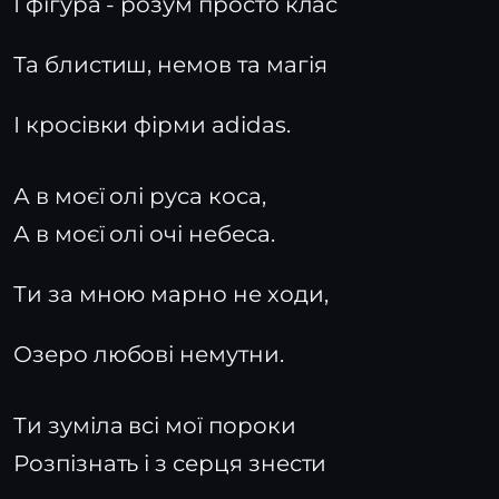
І фігура - розум просто клас
Та блистиш, немов та магія
І кросівки фірми adidas.
А в моєї олі руса коса,
А в моєї олі очі небеса.
Ти за мною марно не ходи,
Озеро любові немутни.
Ти зуміла всі мої пороки
Розпізнать і з серця знести