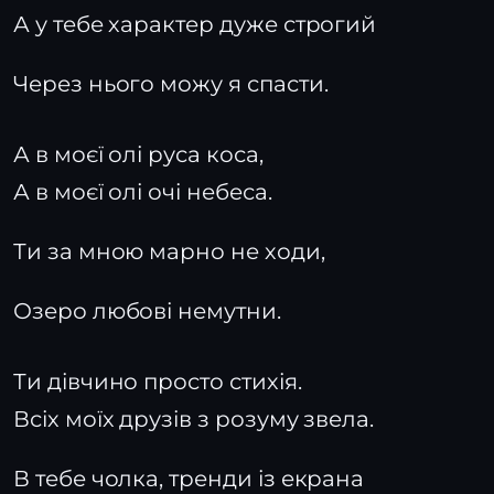
А у тебе характер дуже строгий
Через нього можу я спасти.
А в моєї олі руса коса,
А в моєї олі очі небеса.
Ти за мною марно не ходи,
Озеро любові немутни.
Ти дівчино просто стихія.
Всіх моїх друзів з розуму звела.
В тебе чолка, тренди із екрана