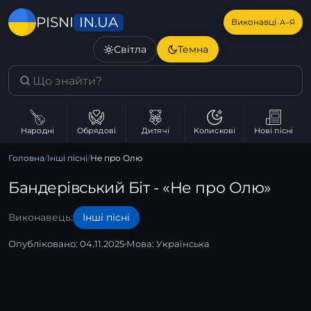
IN.UA
PISNI
·
Виконавці
А–Я
Світла
Темна
Народні
Обрядові
Дитячі
Колискові
Нові пісні
Головна
/
Інші пісні
/
Не про Олю
Бандерівський Біт - «Не про Олю»
Виконавець:
Інші пісні
Опубліковано: 04.11.2025
Мова:
Українська