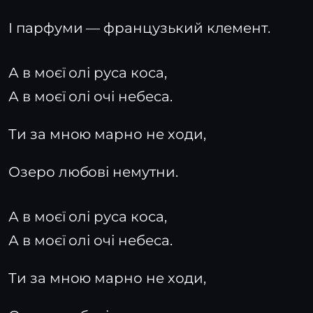
І парфуми — французький клемент.
А в моєї олі руса коса,
А в моєї олі очі небеса.
Ти за мною марно не ходи,
Озеро любові немутни.
А в моєї олі руса коса,
А в моєї олі очі небеса.
Ти за мною марно не ходи,