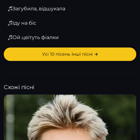
Загубила, відшукала
Іду на біс
Ой цвітуть фіалки
Усі 10 пісень Інші пісні →
Схожі пісні