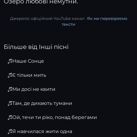
Озеро любові немутни.
Джерело: офіційний YouTube канал ·
Як ми перевіряємо
тексти
Більше від Інші пісні
Наше Сонце
Є тільки мить
Ми досі не квити
Там, де дихають тумани
Ой, течи ти ріко, понад берегами
Я навчилася жити одна