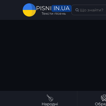
IN.UA
PISNI
Тексти пісень
Народні
Обря