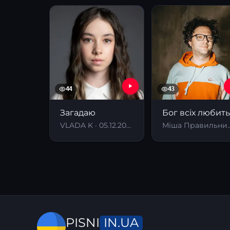
44
43
Загадаю
Бог всіх любить
VLADA K · 05.12.2024
Міша Правильний ·
IN.UA
PISNI