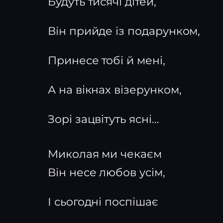
Будуть тисячі дітей,
Він прийде із подарунком,
Принесе тобі й мені,
А на вікнах візерунком,
Зорі зацвітуть ясні…
Миколая ми чекаєм
Він несе любов усім,
І сьогодні поспішає