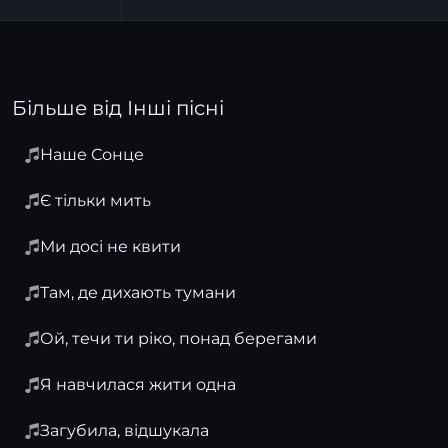
Більше від Інші пісні
Наше Сонце
Є тільки мить
Ми досі не квити
Там, де дихають тумани
Ой, течи ти ріко, понад берегами
Я навчилася жити одна
Загубила, відшукала