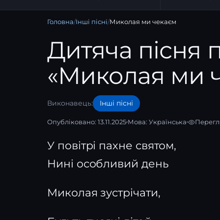
Головна
/
Інші пісні
/
Миколая ми чекаєм
Дитяча пісня 
«Миколая ми 
Виконавець:
Інші пісні
Опубліковано: 13.11.2025
Мова:
Українська
Перегл
У повітрі пахне святом,
Нині особливий день
Миколая зустрічати,