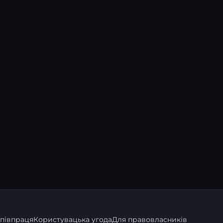
півпраця
Користувацька угода
Для правовласників