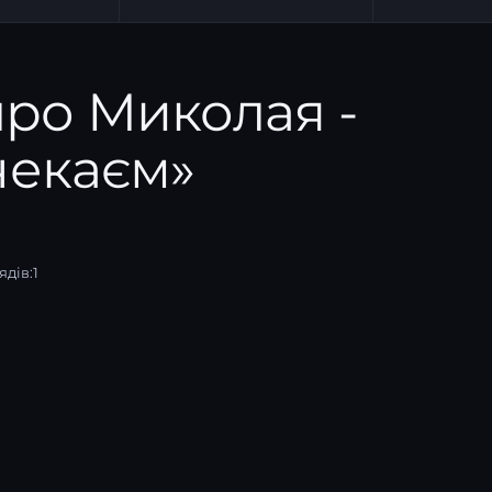
про Миколая -
чекаєм»
ядів:
1