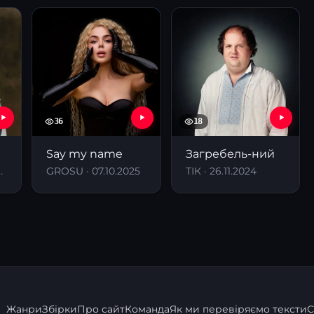
36
18
Say my name
Загребель-ний
 06.03.2025
GROSU · 07.10.2025
ТІК · 26.11.2024
Жанри
Збірки
Про сайт
Команда
Як ми перевіряємо тексти
С