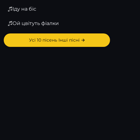
Іду на біс
Ой цвітуть фіалки
Усі 10 пісень Інші пісні →