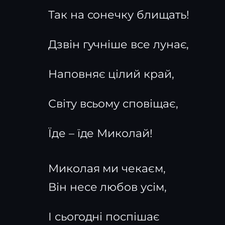
Так на сонечку блищать!
Дзвін гучніше все лунає,
Наповняє цілий край,
Світу всьому сповіщає,
Їде – їде Миколай!
Миколая ми чекаєм,
Він несе любов усім,
І сьогодні поспішає