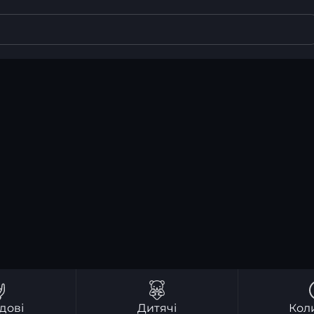
дові
Дитячі
Кол