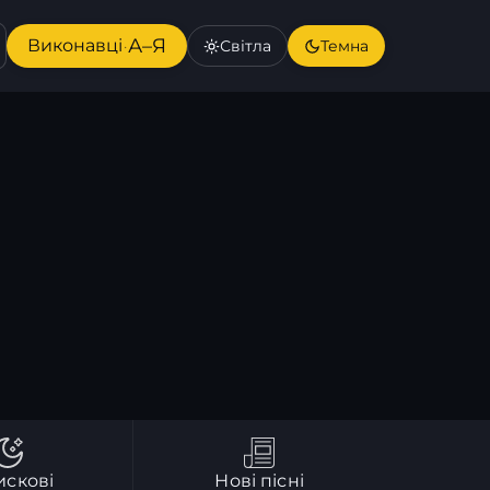
А–Я
Виконавці
Світла
Темна
·
искові
Нові пісні