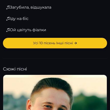
Загубила, відшукала
Іду на біс
Ой цвітуть фіалки
Усі 10 пісень Інші пісні →
Схожі пісні