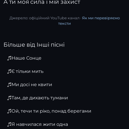
А ти моя сила і мій захист
Джерело: офіційний YouTube канал ·
Як ми перевіряємо
тексти
Більше від Інші пісні
Наше Сонце
Є тільки мить
Ми досі не квити
Там, де дихають тумани
Ой, течи ти ріко, понад берегами
Я навчилася жити одна