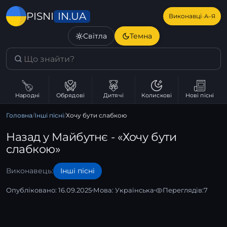
IN.UA
PISNI
·
Виконавці
А–Я
Світла
Темна
Народні
Обрядові
Дитячі
Колискові
Нові пісні
Головна
/
Інші пісні
/
Хочу бути слабкою
Назад у Майбутнє - «Хочу бути
слабкою»
Виконавець:
Інші пісні
Опубліковано: 16.09.2025
Мова:
Українська
Переглядів:
7