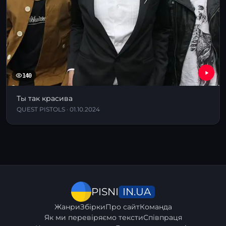
140
Ты так красива
QUEST PISTOLS · 01.10.2024
IN.UA
PISNI
Жанри
Збірки
Про сайт
Команда
Як ми перевіряємо тексти
Співпраця