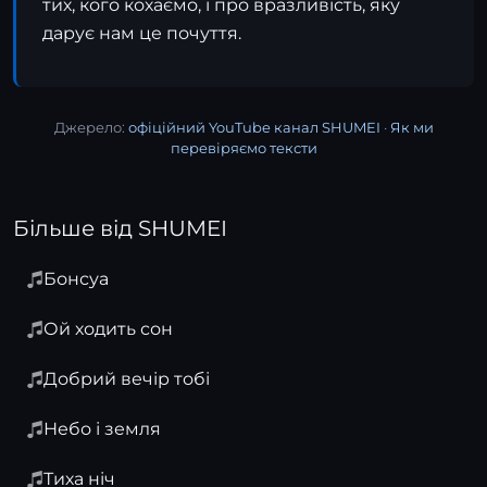
тих, кого кохаємо, і про вразливість, яку
дарує нам це почуття.
Джерело:
офіційний YouTube канал SHUMEI
·
Як ми
перевіряємо тексти
Більше від SHUMEI
Бонсуа
Ой ходить сон
Добрий вечір тобі
Небо і земля
Тиха ніч