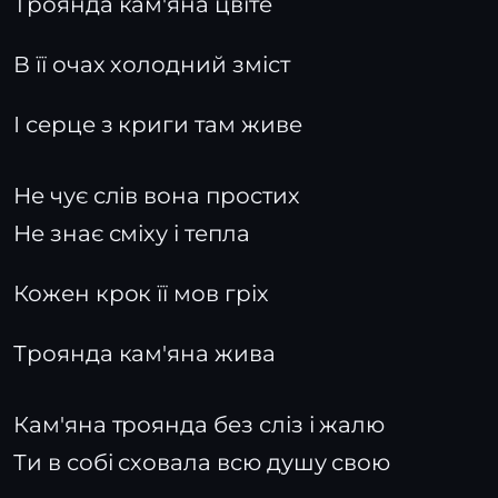
Троянда кам'яна цвіте
В її очах холодний зміст
І серце з криги там живе
Не чує слів вона простих
Не знає сміху і тепла
Кожен крок її мов гріх
Троянда кам'яна жива
Кам'яна троянда без сліз і жалю
Ти в собі сховала всю душу свою