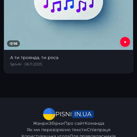
94
А ти троянда, ти роса
SpivAI · 06.11.2025
IN.UA
PISNI
Жанри
Збірки
Про сайт
Команда
Як ми перевіряємо тексти
Співпраця
Користувацька угода
Для правовласників