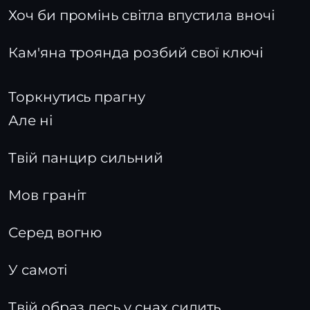
Хоч би промінь світла впустила вночі
Кам'яна троянда розбий свої ключі
Торкнутись прагну
Але ні
Твій панцир сильний
Мов граніт
Серед вогню
У самоті
Твій образ десь у снах сидить