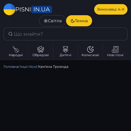
IN.UA
PISNI
·
Виконавці
А–Я
Світла
Темна
Народні
Обрядові
Дитячі
Колискові
Нові пісні
Головна
/
Інші пісні
/
Кам'яна Троянда