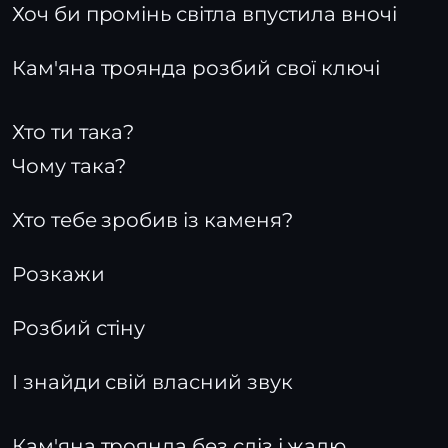
Хоч би промінь світла впустила вночі
Кам'яна троянда розбий свої ключі
Хто ти така?
Чому така?
Хто тебе зробив із каменя?
Розкажи
Розбий стіну
І знайди свій власний звук
Кам'яна троянда без сліз і жалю