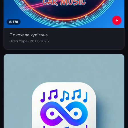
178
Покохала хулігана
Uran Yopa · 20.06.2026