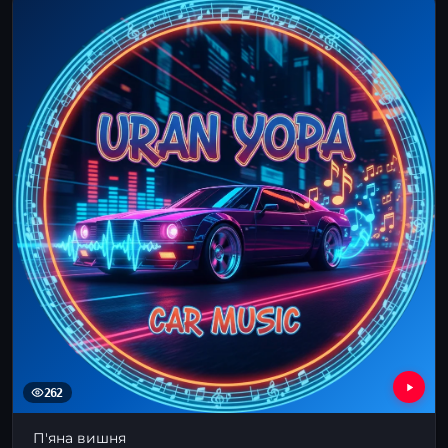
262
П'яна вишня