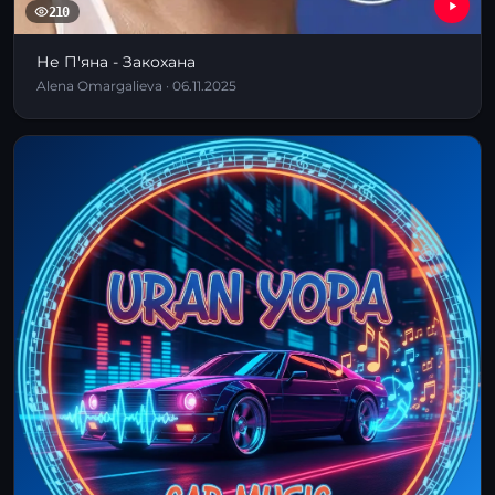
210
Не П'яна - Закохана
Alena Omargalieva · 06.11.2025