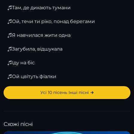
Там, де дихають тумани
Ой, течи ти ріко, понад берегами
Я навчилася жити одна
Загубила, відшукала
Іду на біс
Ой цвітуть фіалки
Усі 10 пісень Інші пісні →
Схожі пісні