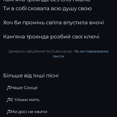
Ти в собі сховала всю душу свою
Хоч би промінь світла впустила вночі
Кам'яна троянда розбий свої ключі
Джерело: офіційний YouTube канал ·
Як ми перевіряємо
тексти
Більше від Інші пісні
Наше Сонце
Є тільки мить
Ми досі не квити