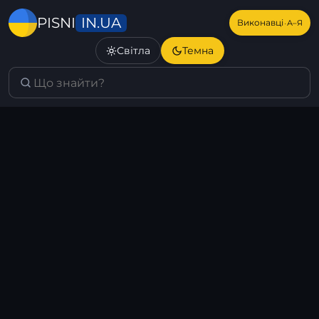
IN.UA
PISNI
·
Виконавці
А–Я
Світла
Темна