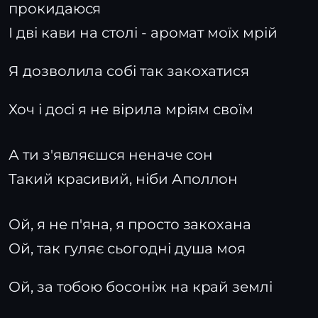
прокидаюся
І дві кави на столі - аромат моїх мрій
Я дозволила собі так закохатися
Хоч і досі я не вірила мріям своїм
А ти з'являєшся неначе сон
Такий красивий, ніби Аполлон
Ой, я не п'яна, я просто закохана
Ой, так гуляє сьогодні душа моя
Ой, за тобою босоніж на край землі