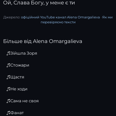
Ой, Слава Богу, у мене є ти
Джерело:
офіційний YouTube канал Alena Omargalieva
·
Як ми
перевіряємо тексти
Більше від Alena Omargalieva
Зійшла Зоря
Стожари
Щастя
Не ходи
Сама не своя
Фанат