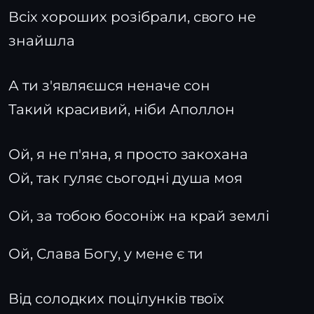
Всіх хороших розібрали, свого не
знайшла
А ти з'являєшся неначе сон
Такий красивий, ніби Аполлон
Ой, я не п'яна, я просто закохана
Ой, так гуляє сьогодні душа моя
Ой, за тобою босоніж на край землі
Ой, Слава Богу, у мене є ти
Від солодких поцілунків твоїх