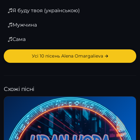
Я буду твоя (українською)
Мужчина
Сама
Усі 10 пісень Alena Omargalieva →
Схожі пісні