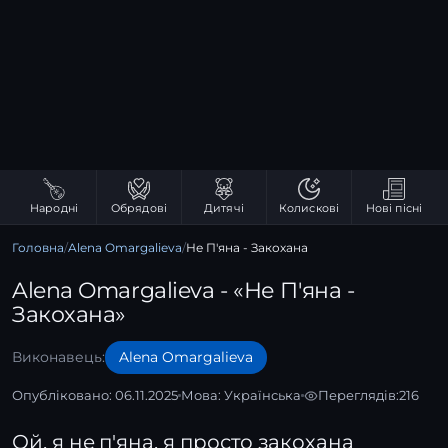
Народні
Обрядові
Дитячі
Колискові
Нові пісні
Головна
/
Alena Omargalieva
/
Не П'яна - Закохана
Alena Omargalieva - «Не П'яна -
Закохана»
Виконавець:
Alena Omargalieva
Опубліковано: 06.11.2025
Мова:
Українська
Переглядів:
216
Ой, я не п'яна, я просто закохана