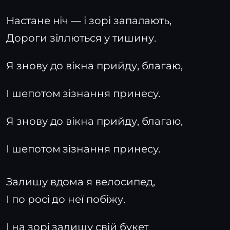
Настане ніч — і зорі запалають,
Дороги зіллються у тишину.
Я знову до вікна прийду, благаю,
І шепотом зізнання принесу.
Я знову до вікна прийду, благаю,
І шепотом зізнання принесу.
Залишу вдома я велосипед,
І по росі до неї побіжу.
І на зорі залишу свій букет