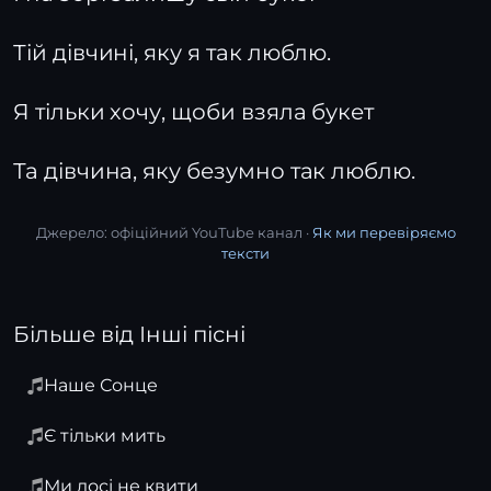
Тій дівчині, яку я так люблю.
Я тільки хочу, щоби взяла букет
Та дівчина, яку безумно так люблю.
Джерело: офіційний YouTube канал ·
Як ми перевіряємо
тексти
Більше від Інші пісні
Наше Сонце
Є тільки мить
Ми досі не квити