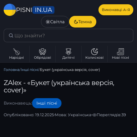
IN.UA
PISNI
·
Виконавці
А–Я
Світла
Темна
Народні
Обрядові
Дитячі
Колискові
Нові пісні
Головна
/
Інші пісні
/
Букет (українська версія, cover)
ZAlex - «Букет (українська версія,
cover)»
Виконавець:
Інші пісні
Опубліковано: 19.12.2025
Мова:
Українська
Переглядів:
39