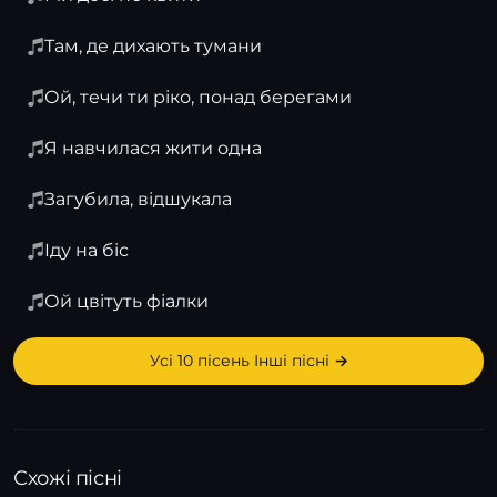
Там, де дихають тумани
Ой, течи ти ріко, понад берегами
Я навчилася жити одна
Загубила, відшукала
Іду на біс
Ой цвітуть фіалки
Усі 10 пісень Інші пісні →
Схожі пісні