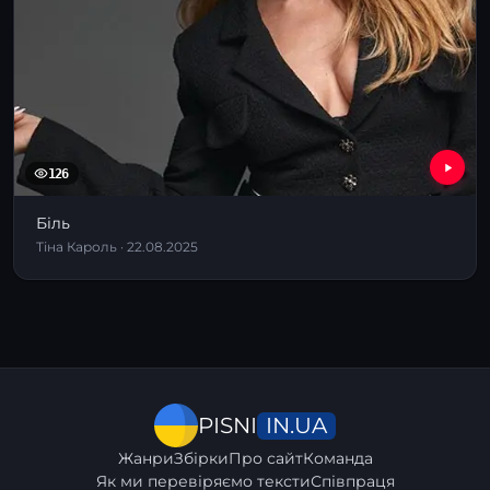
126
Біль
Тіна Кароль · 22.08.2025
IN.UA
PISNI
Жанри
Збірки
Про сайт
Команда
Як ми перевіряємо тексти
Співпраця