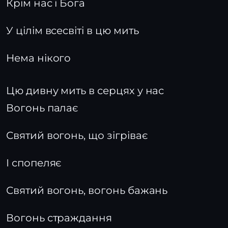
Крім нас і Бога
У цілім всесвіті в цю мить
Нема нікого
Цю дивну мить в серцях у нас
Вогонь палає
Святий вогонь, що зігріває
І спопеляє
Святий вогонь, вогонь бажань
Вогонь страждання