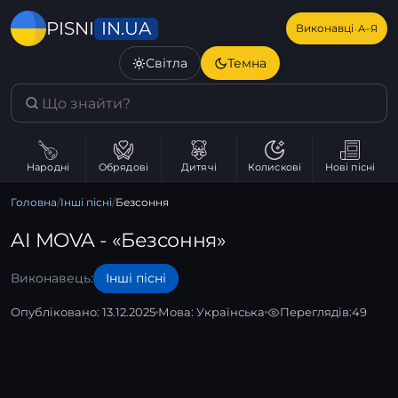
IN.UA
PISNI
·
Виконавці
А–Я
Світла
Темна
Народні
Обрядові
Дитячі
Колискові
Нові пісні
Головна
/
Інші пісні
/
Безсоння
AI MOVA - «Безсоння»
Виконавець:
Інші пісні
Опубліковано: 13.12.2025
Мова:
Українська
Переглядів:
49