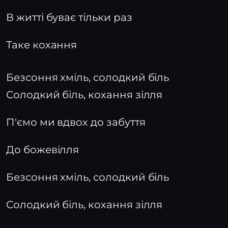
В житті буває тільки раз
Таке кохання
Безсоння хміль, солодкий біль
Солодкий біль, кохання зілля
П'ємо ми вдвох до забуття
До божевілля
Безсоння хміль, солодкий біль
Солодкий біль, кохання зілля