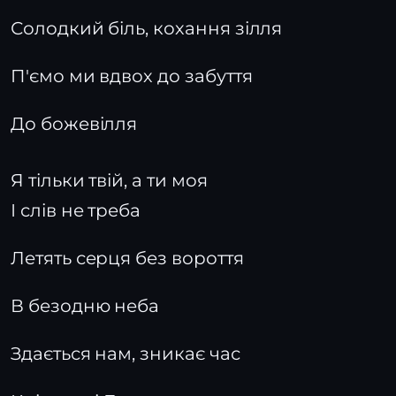
Солодкий біль, кохання зілля
П'ємо ми вдвох до забуття
До божевілля
Я тільки твій, а ти моя
І слів не треба
Летять серця без вороття
В безодню неба
Здається нам, зникає час