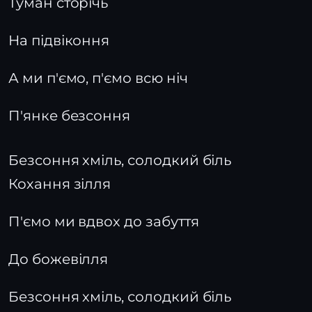
Туман сторічь
На підвіконня
А ми п'ємо, п'ємо всю ніч
П'янке безсоння
Безсоння хміль, солодкий біль
Кохання зілля
П'ємо ми вдвох до забуття
До божевілля
Безсоння хміль, солодкий біль