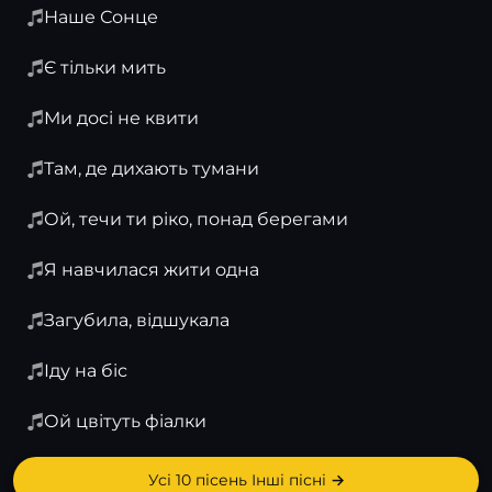
Наше Сонце
Є тільки мить
Ми досі не квити
Там, де дихають тумани
Ой, течи ти ріко, понад берегами
Я навчилася жити одна
Загубила, відшукала
Іду на біс
Ой цвітуть фіалки
Усі 10 пісень Інші пісні →