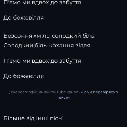
П'ємо ми вдвох до забуття
До божевілля
Безсоння хміль, солодкий біль
Солодкий біль, кохання зілля
П'ємо ми вдвох до забуття
До божевілля
Джерело: офіційний YouTube канал ·
Як ми перевіряємо
тексти
Більше від Інші пісні