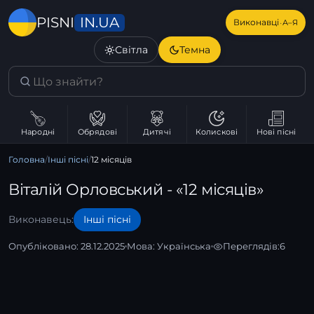
IN.UA
PISNI
·
Виконавці
А–Я
Світла
Темна
Народні
Обрядові
Дитячі
Колискові
Нові пісні
Головна
/
Інші пісні
/
12 місяців
Віталій Орловський - «12 місяців»
Виконавець:
Інші пісні
Опубліковано: 28.12.2025
Мова:
Українська
Переглядів:
6