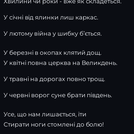
Хвилини чи роки - вже як складеться.
У січні від ялинки лиш каркас.
У лютому війна у шибку бʼється.
У березні в окопах клятий дощ.
У квітні повна церква на Великдень.
У травні на дорогах повно трощ.
У червні ворог суне брати південь.
Усе, що нам лишається, іти
Стирати ноги стомлені до болю!