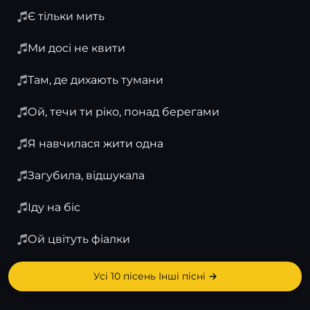
Є тільки мить
Ми досі не квити
Там, де дихають тумани
Ой, течи ти ріко, понад берегами
Я навчилася жити одна
Загубила, відшукала
Іду на біс
Ой цвітуть фіалки
Усі 10 пісень Інші пісні →