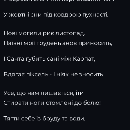
У жовтні сни під ковдрою пухнасті.
Нові могили риє листопад.
Наївні мрії грудень знов приносить,
І Санта губить сані між Карпат,
Вдягає піксель - і ніяк не зносить.
Усе, що нам лишається, іти
Стирати ноги стомлені до болю!
Тягти себе із бруду та води,