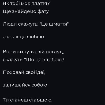
Як тобі моє плаття?
Ще знайдемо фату
Люди скажуть: "Це шмаття",
а я так це люблю
Вони кинуть свій погляд,
скажуть: “Що це з тобою?
Поховай свої ідеї,
залишайся собою
Ти станеш старшою,