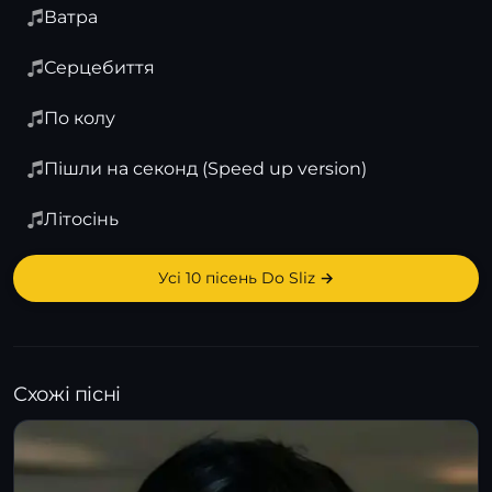
Ватра
Серцебиття
По колу
Пішли на секонд (Speed up version)
Літосінь
Усі 10 пісень Dо Sliz →
Схожі пісні