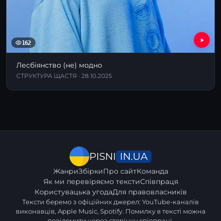
162
Лесбіянство (не) модно
СТРУКТУРА ЩАСТЯ · 28.10.2025
IN.UA
PISNI
Жанри
Збірки
Про сайт
Команда
Як ми перевіряємо тексти
Співпраця
Користувацька угода
Для правовласників
Тексти беремо з офіційних джерел: YouTube-каналів
виконавців, Apple Music, Spotify. Помилку в тексті можна
повідомити через
сторінку співпраці
.