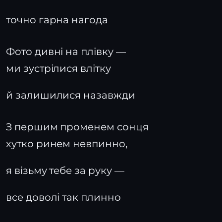
точно гарна нагода
Фото дивні на плівку —
ми зустрілися влітку
й залишилися назавжди
З першим променем сонця
хутко ринем невпинно,
я візьму тебе за руку —
все доволі так плинно