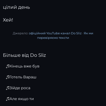
цілий день
Хей!
Джерело:
офіційний YouTube канал Dо Sliz
·
Як ми
перевіряємо тексти
Більше від Dо Sliz
Кінець вже був
Готель Вараш
Зійде роса
Але якщо ти