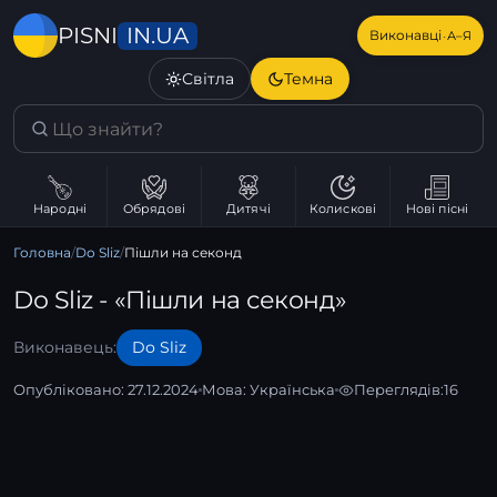
IN.UA
PISNI
·
Виконавці
А–Я
Світла
Темна
Народні
Обрядові
Дитячі
Колискові
Нові пісні
Головна
/
Dо Sliz
/
Пішли на секонд
Dо Sliz - «Пішли на секонд»
Виконавець:
Dо Sliz
Опубліковано: 27.12.2024
Мова:
Українська
Переглядів:
16