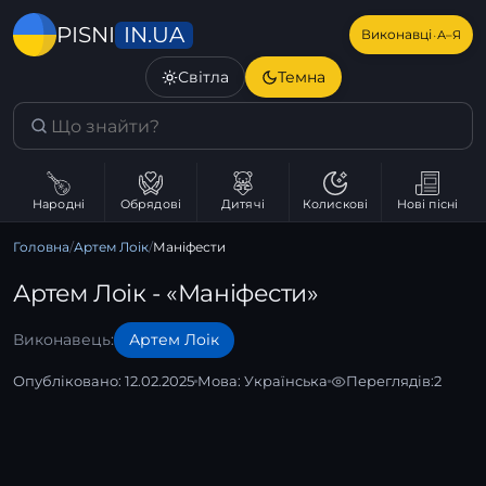
IN.UA
PISNI
·
Виконавці
А–Я
Світла
Темна
Народні
Обрядові
Дитячі
Колискові
Нові пісні
Головна
/
Артем Лоік
/
Маніфести
Артем Лоік - «Маніфести»
Виконавець:
Артем Лоік
Опубліковано: 12.02.2025
Мова:
Українська
Переглядів:
2