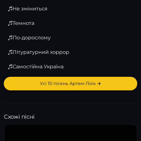
Не зміниться
Темнота
По-дорослому
Літуратурний хоррор
Самостійна Україна
Усі 10 пісень Артем Лоік →
Схожі пісні