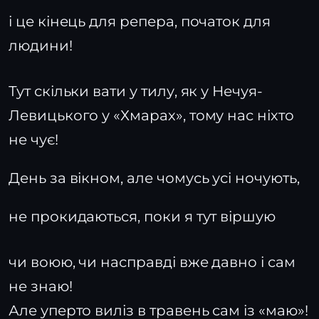
і це кінець для репера, початок для
людини!
Тут скільки вати у тилу, як у Нечуя-
Левицького у «Хмарах», тому нас ніхто
не чує!
День за вікном, але чомусь усі ночують,
не прокидаються, поки я тут віршую
чи воюю, чи насправді вже давно і сам
не знаю!
Але уперто виліз в травень сам із «маю»!