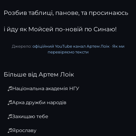
Розбив таблиці, панове, та просинаюсь
і йду як Мойсей по-новій по Синаю!
Джерело:
офіційний YouTube канал Артем Лоік
·
Як ми
перевіряємо тексти
Більше від Артем Лоік
Національна академія НГУ
Арка дружби народів
Захищаю тебе
Ярославу