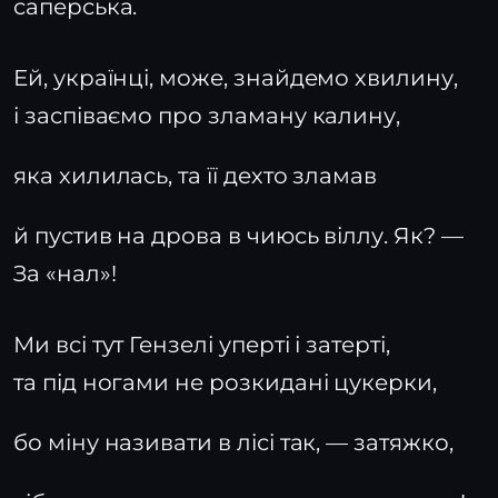
саперська.
Ей, українці, може, знайдемо хвилину,
і заспіваємо про зламану калину,
яка хилилась, та її дехто зламав
й пустив на дрова в чиюсь віллу. Як? —
За «нал»!
Ми всі тут Гензелі уперті і затерті,
та під ногами не розкидані цукерки,
бо міну називати в лісі так, — затяжко,