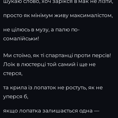
шукаю слово, хоч зарікся в мак не лізти,
просто як мінімум живу максималістом,
не цілюсь в музу, а палю по-
сомалійськи!
Ми стоїмо, як ті спартанці проти персів!
Лоїк в люстерці той самий і ще не
стерся,
та крила із лопаток не ростуть, як не
уперся б,
якщо лопатка залишається одна —