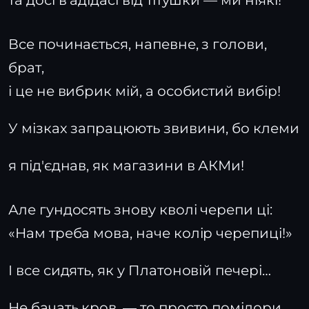
та досі в адідасі від тітушки — ми ніякі!
Все починається, напевне, з голови,
брат,
і це не вибрик мій, а особистий вибір!
У мізках запрацюють звивини, бо клеми
я під'єднав, як магазини в АКМи!
Але гундосять знову кволі черепи ці:
«Нам треба мова, наче колір черепиці!»
І все сидять, як у Платоновій печері…
Не бачать кров, — то просто помідори