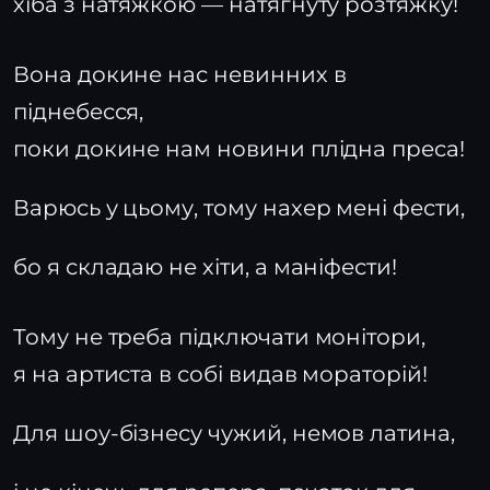
хіба з натяжкою — натягнуту розтяжку!
Вона докине нас невинних в
піднебесся,
поки докине нам новини плідна преса!
Варюсь у цьому, тому нахер мені фести,
бо я складаю не хіти, а маніфести!
Тому не треба підключати монітори,
я на артиста в собі видав мораторій!
Для шоу-бізнесу чужий, немов латина,