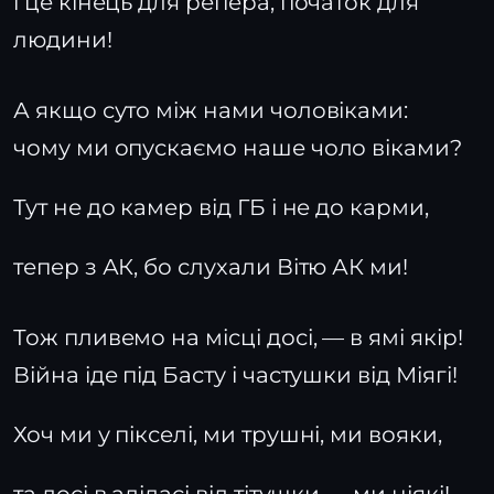
і це кінець для репера, початок для
людини!
А якщо суто між нами чоловіками:
чому ми опускаємо наше чоло віками?
Тут не до камер від ГБ і не до карми,
тепер з АК, бо слухали Вітю АК ми!
Тож пливемо на місці досі, — в ямі якір!
Війна іде під Басту і частушки від Міягі!
Хоч ми у пікселі, ми трушні, ми вояки,