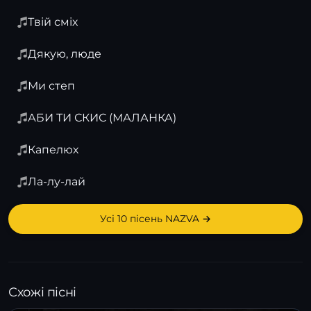
Твій сміх
Дякую, люде
Ми степ
АБИ ТИ СКИС (МАЛАНКА)
Капелюх
Ла-лу-лай
Усі 10 пісень NAZVA →
Схожі пісні