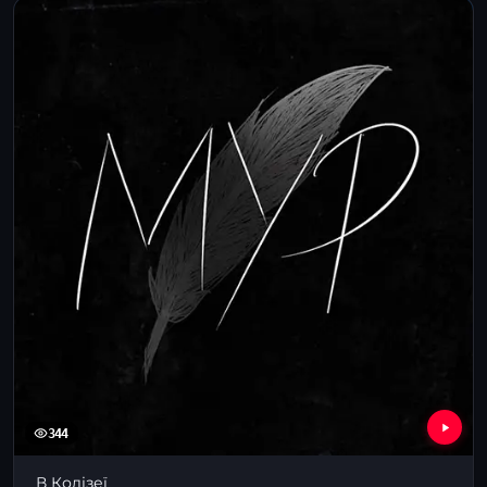
344
В Колізеї