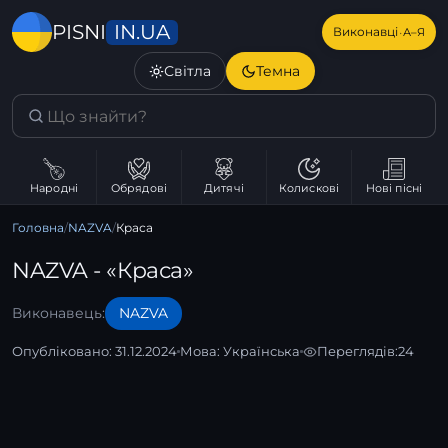
IN.UA
PISNI
·
Виконавці
А–Я
Світла
Темна
Народні
Обрядові
Дитячі
Колискові
Нові пісні
Головна
/
NAZVA
/
Краса
NAZVA - «Краса»
Виконавець:
NAZVA
Опубліковано: 31.12.2024
Мова:
Українська
Переглядів:
24