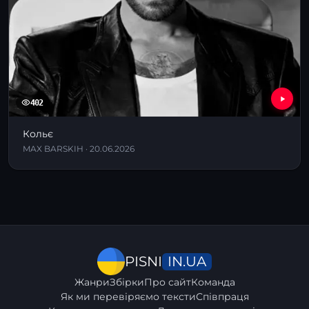
402
Кольє
MAX BARSKIH · 20.06.2026
IN.UA
PISNI
Жанри
Збірки
Про сайт
Команда
Як ми перевіряємо тексти
Співпраця