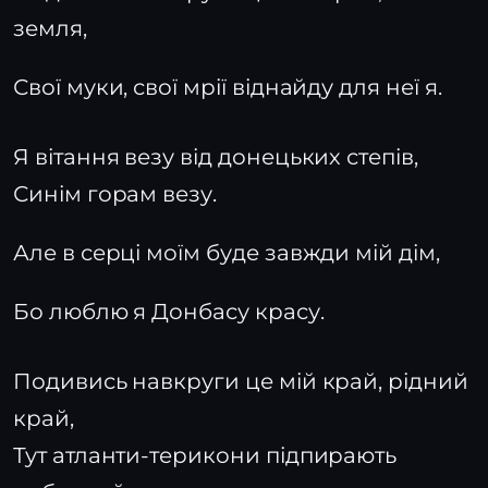
земля,
Свої муки, свої мрії віднайду для неї я.
Я вітання везу від донецьких степів,
Синім горам везу.
Але в серці моїм буде завжди мій дім,
Бо люблю я Донбасу красу.
Подивись навкруги це мій край, рідний
край,
Тут атланти-терикони підпирають