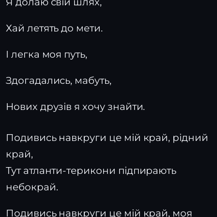
Я долаю свій шлях,
Хай летять до мети.
І легка моя путь,
Здогадались, мабуть,
Нових друзів я хочу знайти.
Подивись навкруги це мій край, рідний
край,
Тут атланти-терикони підпирають
небокрай.
Подивись навкруги це мій край, моя