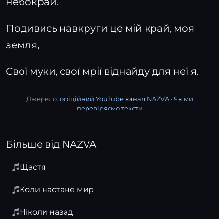
небокрай.
Подивись навкруги це мій край, моя
земля,
Свої муки, свої мрії віднайду для неї я.
Джерело:
офіційний YouTube канал NAZVA
·
Як ми
перевіряємо тексти
Більше від NAZVA
Щастя
Коли настане мир
Ніколи назад