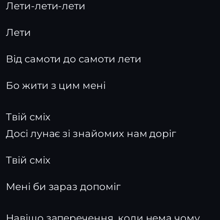
Лети-лети-лети
Лети
Від самоти до самоти лети
Бо жити з цим мені
Твій сміх
Досі лунає зі знайомих нам доріг
Твій сміх
Мені би зараз допоміг
Навіщо заперечення, коли нема чому