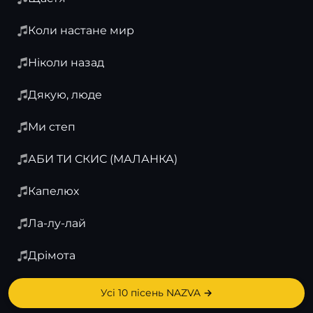
Коли настане мир
Ніколи назад
Дякую, люде
Ми степ
АБИ ТИ СКИС (МАЛАНКА)
Капелюх
Ла-лу-лай
Дрімота
Усі 10 пісень NAZVA →