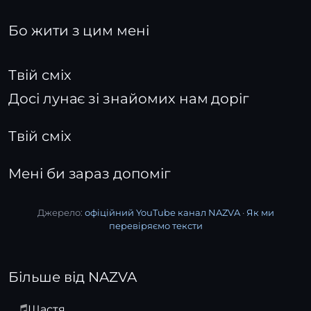
Бо жити з цим мені
Твій сміх
Досі лунає зі знайомих нам доріг
Твій сміх
Мені би зараз допоміг
Джерело:
офіційний YouTube канал NAZVA
·
Як ми
перевіряємо тексти
Більше від NAZVA
Щастя