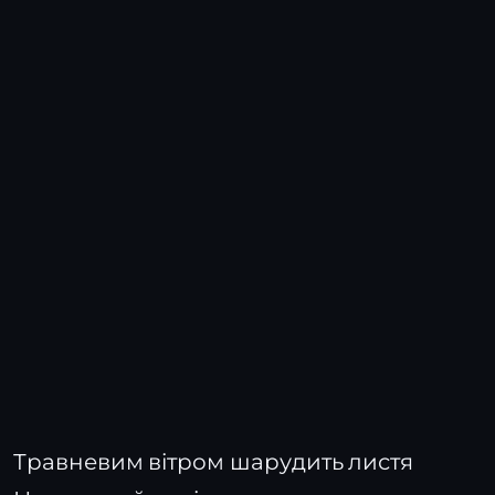
Травневим вітром шарудить листя