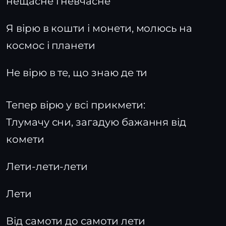
нещасне і невчасне
Я вірю в кошти і монети, молюсь на
космос і планети
Не вірю в те, що знаю де ти
Тепер вірю у всі прикмети:
Тлумачу сни, загадую бажання від
комети
Лети-лети-лети
Лети
Від самоти до самоти лети