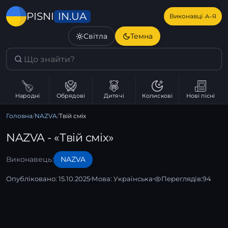
IN.UA
PISNI
·
Виконавці
А–Я
Світла
Темна
Народні
Обрядові
Дитячі
Колискові
Нові пісні
Головна
/
NAZVA
/
Твій сміх
NAZVA - «Твій сміх»
Виконавець:
NAZVA
Опубліковано: 15.10.2025
Мова:
Українська
Переглядів:
94