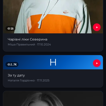
16
Чарівні ліки Северина
Міша Правильний · 17.10.2024
Н
2.7K
За ту дату
Наталія Гордієнко · 17.11.2025