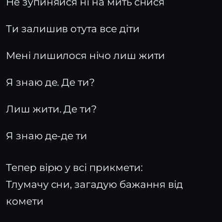
Не зупиняйся ні на мить cнися
Ти залишив отута все діти
Мені лишилося нічо лиш жити
Я знаю де. Де ти?
Лиш жити. Де ти?
Я знаю де-де ти
Тепер вірю у всі прикмети:
Тлумачу сни, загадую бажання від
комети