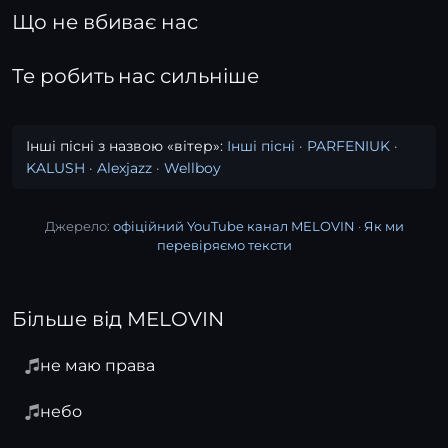
Що не вбиває нас
Те робить нас сильніше
Інші пісні з назвою «вітер»:
Інші пісні
·
PARFENIUK
·
KALUSH
·
Alexjazz
·
Wellboy
Джерело:
офіційний YouTube канал MELOVIN
·
Як ми
перевіряємо тексти
Більше від MELOVIN
не маю права
небо