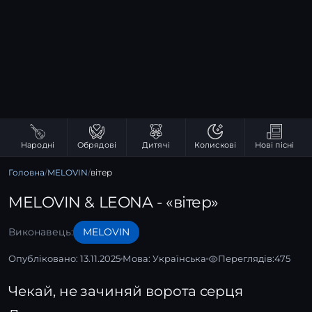
Народні
Обрядові
Дитячі
Колискові
Нові пісні
Головна
/
MELOVIN
/
вітер
MELOVIN & LEONA - «вітер»
Виконавець:
MELOVIN
Опубліковано: 13.11.2025
Мова:
Українська
Переглядів:
475
Чекай, не зачиняй ворота серця