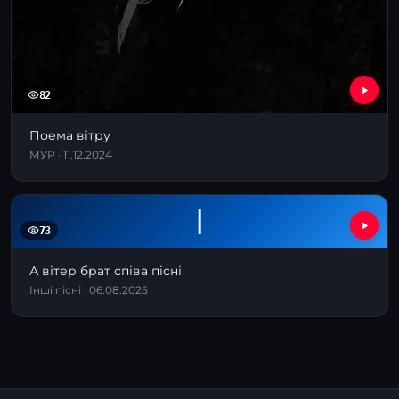
82
Поема вітру
МУР · 11.12.2024
І
73
А вітер брат співа пісні
Інші пісні · 06.08.2025