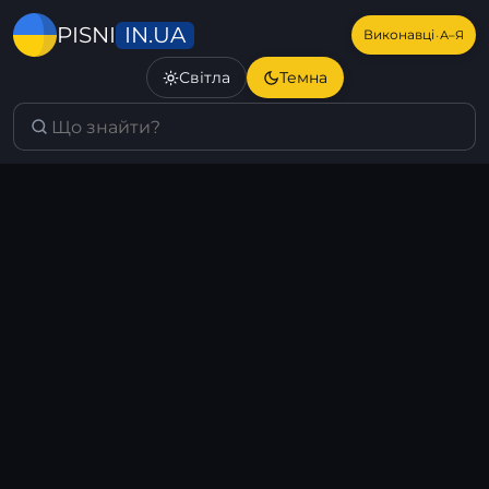
IN.UA
PISNI
·
Виконавці
А–Я
Світла
Темна