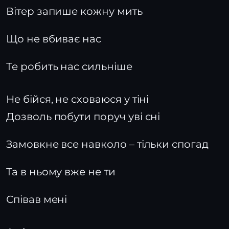
Вітер запише кожну мить
Що не вбиває нас
Те робить нас сильніше
Не бійся, не сховаюся у тіні
Дозволь побути поруч уві сні
Замовкне все навколо – тільки спогад
Та в ньому вже не ти
Співав мені