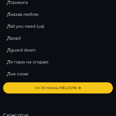
тривога
казав люблю
all you need (ua)
popil
guard down
я горю не згораю
не схожі
Усі 10 пісень MELOVIN →
Схожі пісні