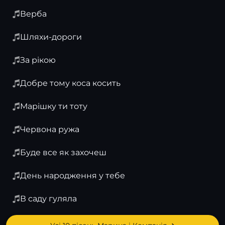
Верба
Шляхи-дороги
За рікою
Добре тому коса косить
Марішку ти тоту
Червона ружа
Буде все як захочеш
День народження у тебе
В саду гуляла