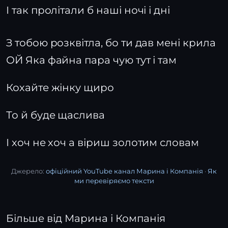
І так пролітали б наші ночі і дні
З тобою розквітла, бо ти дав мені крила
ОЙ Яка файна пара чую тут і там
Кохайте жінку щиро
То й буде щаслива
І хоч не хоч а віриш золотим словам
Джерело:
офіційний YouTube канал Марина і Компанія
·
Як
ми перевіряємо тексти
Більше від Марина і Компанія