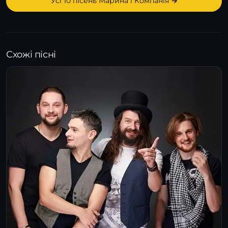
Усі 10 пісень Марина і Компанія →
Схожі пісні