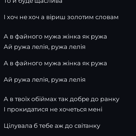
То й буде щаслива
І хоч не хоч а віриш золотим словам
А в файного мужа жінка як ружа
Ай ружа лелія, ружа лелія
А в файного мужа жінка як ружа
Ай ружа лелія, ружа лелія
А в твоїх обіймах так добре до ранку
І прокидатися не хочеться мені
Цілувала б тебе аж до світанку