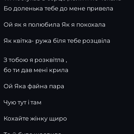
Бо доленька тебе до мене привела
Ой як я полюбила Як я покохала
Як квітка- ружа біля тебе розцвіла
З тобою я розквітла ,
бо ти дав мені крила
Ой Яка файна пара
Чую тут і там
Кохайте жінку щиро