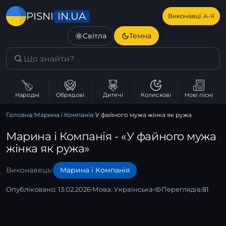
IN.UA
PISNI
·
Виконавці
А–Я
Світла
Темна
Народні
Обрядові
Дитячі
Колискові
Нові пісні
Головна
/
Марина і Компанія
/
У файного мужа жінка як ружа
Марина і Компанія - «У файного мужа
жінка як ружа»
Виконавець:
Марина і Компанія
Опубліковано: 13.02.2026
Мова:
Українська
Переглядів:
81