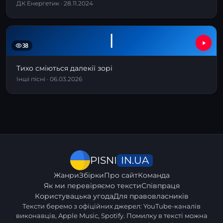
ДК Енергетик · 28.11.2024
І
38
Тихо сміються далекії зорі
Інші пісні · 06.03.2026
IN.UA
PISNI
Жанри
Збірки
Про сайт
Команда
Як ми перевіряємо тексти
Співпраця
Користувацька угода
Для правовласників
Тексти беремо з офіційних джерел: YouTube-каналів
виконавців, Apple Music, Spotify. Помилку в тексті можна