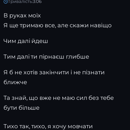
Тривалість:
3:06
В руках моїх
Я ще тримаю все, але скажи навіщо
Чим далі йдеш
Тим далі ти пірнаєш глибше
Я б не хотів закінчити і не пізнати
ближче
Та знай, що вже не маю сил без тебе
бути більше
Тихо так, тихо, я хочу мовчати