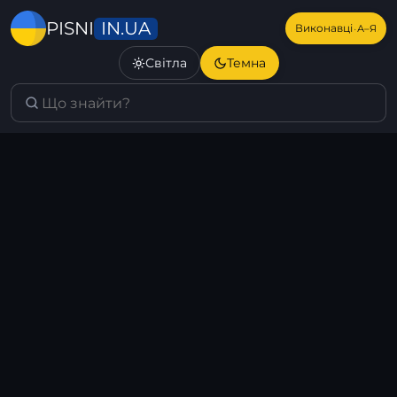
IN.UA
PISNI
·
Виконавці
А–Я
Світла
Темна