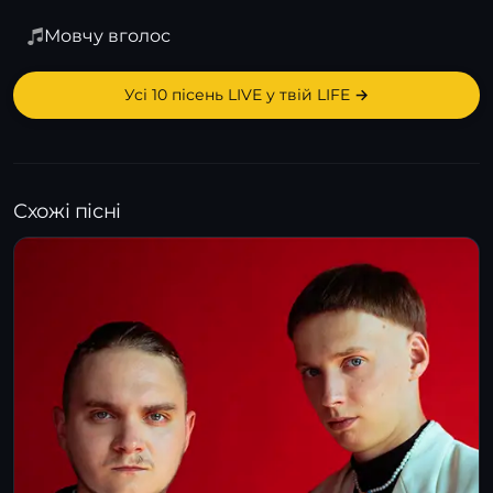
Мовчу вголос
Усі 10 пісень LIVE у твій LIFE →
Схожі пісні