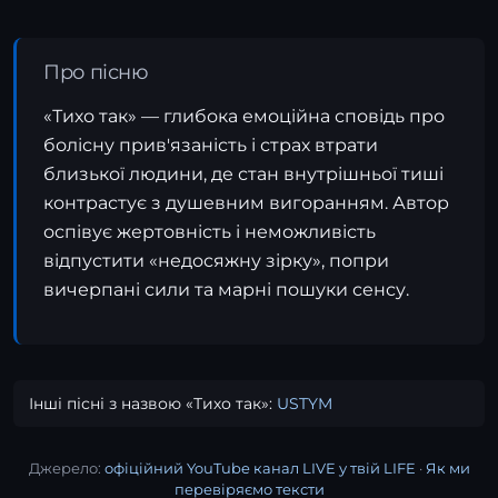
Про пісню
«Тихо так» — глибока емоційна сповідь про
болісну прив'язаність і страх втрати
близької людини, де стан внутрішньої тиші
контрастує з душевним вигоранням. Автор
оспівує жертовність і неможливість
відпустити «недосяжну зірку», попри
вичерпані сили та марні пошуки сенсу.
Інші пісні з назвою «Тихо так»:
USTYM
Джерело:
офіційний YouTube канал LIVE у твій LIFE
·
Як ми
перевіряємо тексти