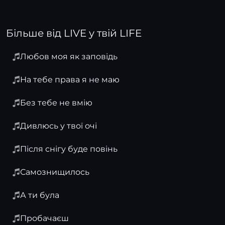
Більше від LIVE у твій LIFE
Любов моя як заповідь
На тебе права я не маю
Без тебе не вмію
Дивлюсь у твої очі
Після снігу буде повінь
Самознищилось
А ти була
Пробачаєш