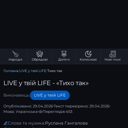
Народні
Обрядові
Дитячі
Колискові
Нові пісні
Головна
/
LIVE у твій LIFE
/
Тихо так
LIVE у твій LIFE - «Тихо так»
Виконавець:
LIVE у твій LIFE
Опубліковано: 29.04.2026
Текст перевірено: 29.04.2026
Мова:
Українська
Переглядів:
453
Слова та музика:
Руслана Гангалова
·