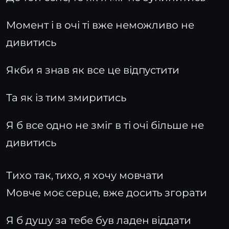
Момент і в очі ті вже неможливо не
дивитись
Якби я знав як все це відпустити
Та як із тим змиритись
Я б все одно не зміг в ті очі більше не
дивитись
Тихо так, тихо, я хочу мовчати
Мовче моє серце, вже досить згорати
Я б душу за тебе був ладен віддати