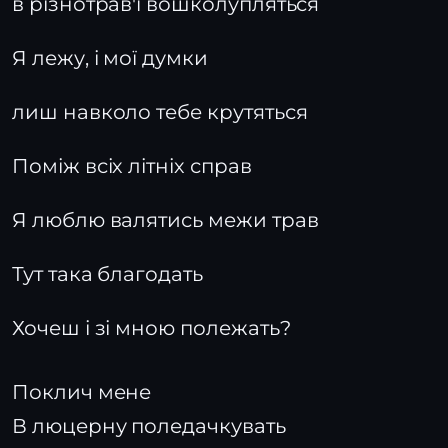
в різнотрав'ї вошколупляться
Я лежу, і мої думки
лиш навколо тебе крутяться
Поміж всіх літніх справ
Я люблю валятись межи трав
Тут така благодать
Хочеш і зі мною полежать?
Поклич мене
В люцерну поледачкувать