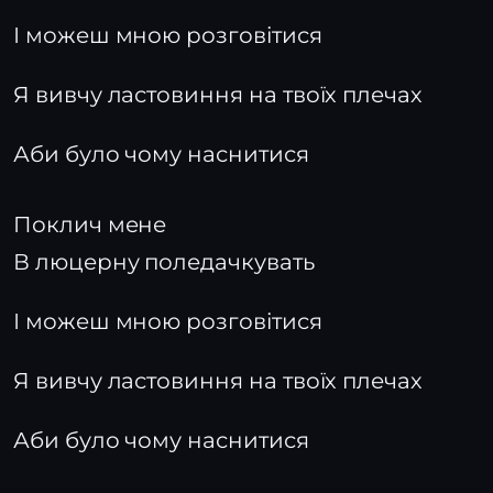
І можеш мною розговітися
Я вивчу ластовиння на твоїх плечах
Аби було чому наснитися
Поклич мене
В люцерну поледачкувать
І можеш мною розговітися
Я вивчу ластовиння на твоїх плечах
Аби було чому наснитися