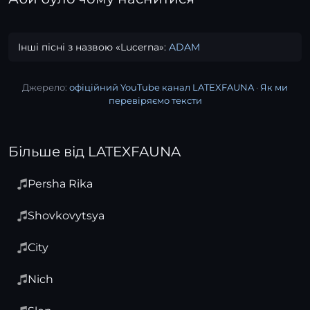
Інші пісні з назвою «Lucerna»:
ADAM
Джерело:
офіційний YouTube канал LATEXFAUNA
·
Як ми
перевіряємо тексти
Більше від LATEXFAUNA
Persha Rika
Shovkovytsya
City
Nich