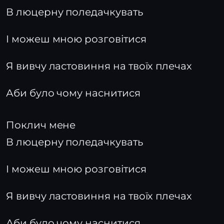
В люцерну поледачкувать
І можеш мною розговітися
Я вивчу ластовиння на твоїх плечах
Аби було чому наснитися
Поклич мене
В люцерну поледачкувать
І можеш мною розговітися
Я вивчу ластовиння на твоїх плечах
Аби було чому наснитися