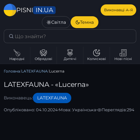
IN.UA
PISNI
·
Виконавці
А–Я
Світла
Темна
Народні
Обрядові
Дитячі
Колискові
Нові пісні
Головна
/
LATEXFAUNA
/
Lucerna
LATEXFAUNA - «Lucerna»
Виконавець:
LATEXFAUNA
Опубліковано: 04.10.2024
Мова:
Українська
Переглядів:
294