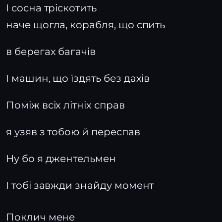
І сосна тріскотить
наче щогла, корабля, що спить
в берегах багачів
І машин, що їздять без дахів
Поміж всіх літніх справ
я узяв з тобою й переспав
Ну бо я джентельмен
І тобі завжди знайду момент
Поклич мене