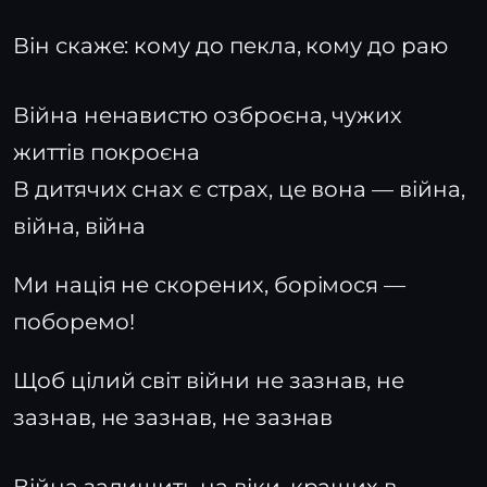
Він скаже: кому до пекла, кому до раю
Війна ненавистю озброєна, чужих
життів покроєна
В дитячих снах є страх, це вона — війна,
війна, війна
Ми нація не скорених, борімося —
поборемо!
Щоб цілий світ війни не зазнав, не
зазнав, не зазнав, не зазнав