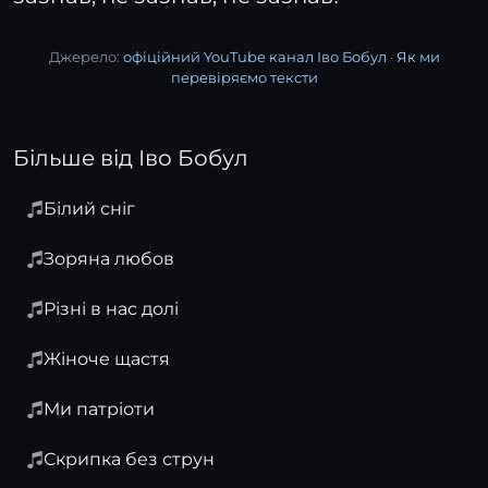
Джерело:
офіційний YouTube канал Іво Бобул
·
Як ми
перевіряємо тексти
Більше від Іво Бобул
Білий сніг
Зоряна любов
Різні в нас долі
Жіноче щастя
Ми патріоти
Скрипка без струн