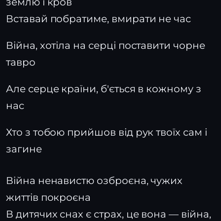
землю і кров
Вставай побратиме, вмирати не час
Війна, хотіла на серці поставити чорне
тавро
Але серце країни, б'ється в кожному з
нас
Хто з тобою прийшов від рук твоїх сам і
загине
Війна ненавистю озброєна, чужих
життів покроєна
В дитячих снах є страх, це вона — війна,