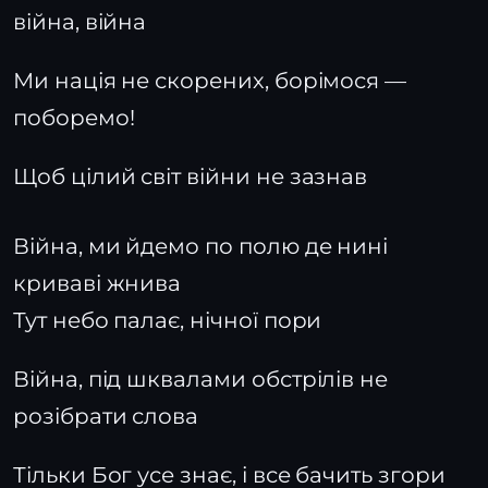
війна, війна
Ми нація не скорених, борімося —
поборемо!
Щоб цілий світ війни не зазнав
Війна, ми йдемо по полю де нині
криваві жнива
Тут небо палає, нічної пори
Війна, під шквалами обстрілів не
розібрати слова
Тільки Бог усе знає, і все бачить згори