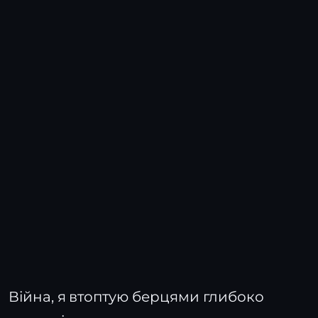
Війна, я втоптую берцями глибоко