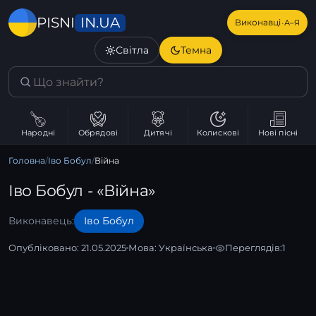
IN.UA
PISNI
·
Виконавці
А–Я
Світла
Темна
Народні
Обрядові
Дитячі
Колискові
Нові пісні
Головна
/
Іво Бобул
/
Війна
Іво Бобул - «Війна»
Виконавець:
Іво Бобул
Опубліковано: 21.05.2025
Мова:
Українська
Переглядів:
1