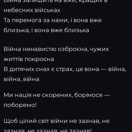
Війна залишить на віки, кращих в
небесних військах
Та перемога за нами, і вона вже
близька, і вона вже близька
Війна ненавистю озброєна, чужих
життів покроєна
В дитячих снах є страх, це вона — війна,
війна, війна
Ми нація не скорених, борімося —
поборемо!
Щоб цілий світ війни не зазнав, не
зазнав, не зазнав, не зазнав!