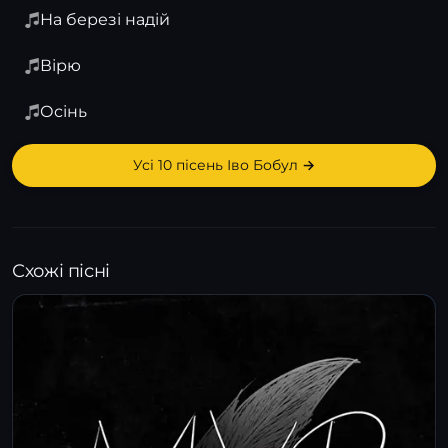
На березі надій
Вірю
Осінь
Усі 10 пісень Іво Бобул →
Схожі пісні