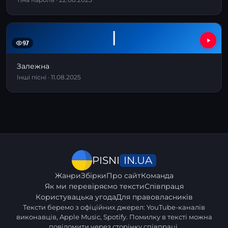
І
97
Залежна
Інші пісні · 11.08.2025
IN.UA
PISNI
Жанри
Збірки
Про сайт
Команда
Як ми перевіряємо тексти
Співпраця
Користувацька угода
Для правовласників
Тексти беремо з офіційних джерел: YouTube-каналів
виконавців, Apple Music, Spotify. Помилку в тексті можна
повідомити через
сторінку співпраці
.