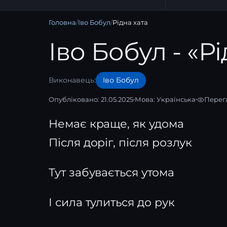
Головна
/
Іво Бобул
/
Рідна хата
Іво Бобул - «Рі
Виконавець:
Іво Бобул
Опубліковано: 21.05.2025
Мова:
Українська
Перегл
Немає краще, як удома
Після доріг, після розлук
Тут забувається утома
І сила тулиться до рук