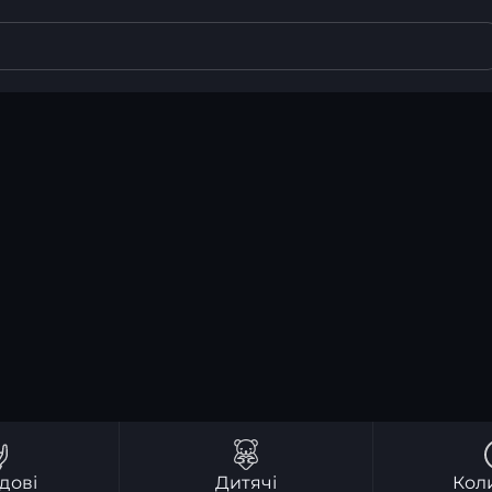
дові
Дитячі
Кол