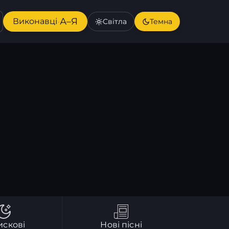
А–Я
Виконавці
Світла
Темна
·
искові
Нові пісні