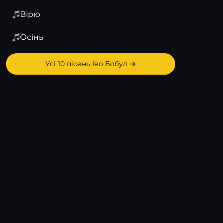
Вірю
Осінь
Усі 10 пісень Іво Бобул →