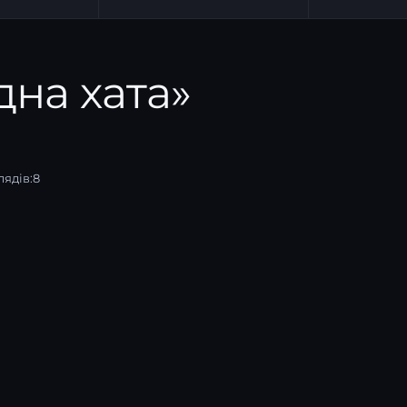
дна хата»
ядів:
8