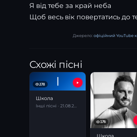
Я від тебе за край неба
Щоб весь вік повертатись до т
Джерело:
офіційний YouTube к
Схожі пісні
І
278
Школа
Інші пісні · 21.08.2025
176
Школа