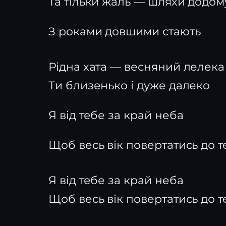
Та тільки жаль — шляхи додом
З роками довшими стають
Рідна хата — весняний лелека
Ти близенько і дуже далеко
Я від тебе за край неба
Щоб весь вік повертатись до т
Я від тебе за край неба
Щоб весь вік повертатись до т