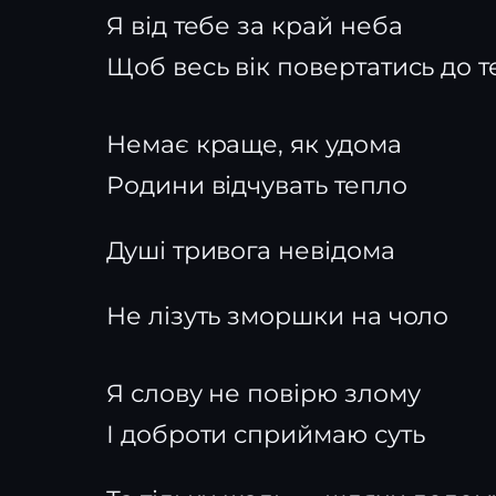
Я від тебе за край неба
Щоб весь вік повертатись до т
Немає краще, як удома
Родини відчувать тепло
Душі тривога невідома
Не лізуть зморшки на чоло
Я слову не повірю злому
І доброти сприймаю суть