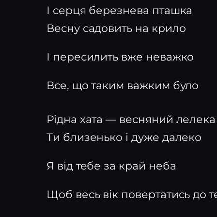
І серця березнева пташка
Весну садовить на крило
І пересилить вже неважко
Все, що таким важким було
Рідна хата — весняний лелека
Ти близенько і дуже далеко
Я від тебе за край неба
Щоб весь вік повертатись до т