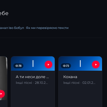
ебе
анал Іво Бобул
·
Як ми перевіряємо тексти
І
І
78
73
А ти неси доле моя
Кохана
Інші пісні · 28.10.2025
Інші пісні · 02.01.2026