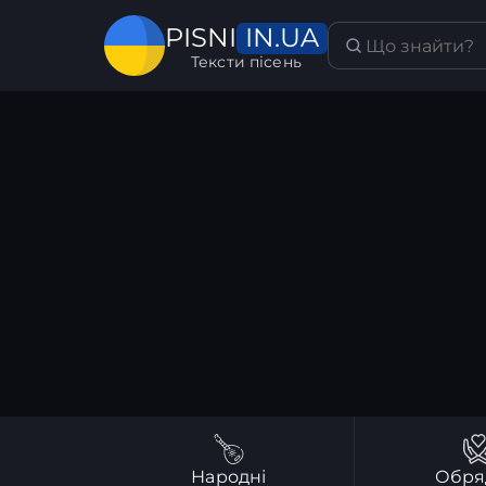
IN.UA
PISNI
Тексти пісень
Народні
Обря