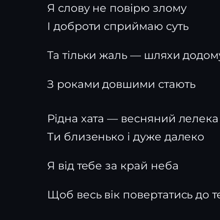
Я слову не повірю злому
І доброти сприймаю суть
Та тільки жаль — шляхи додом
З роками довшими стають
Рідна хата — весняний лелека
Ти близенько і дуже далеко
Я від тебе за край неба
Щоб весь вік повертатись до т