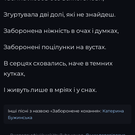
Згуртувала дві долі, які не знайдеш.
Заборонена ніжність в очах і думках,
Заборонені поцілунки на вустах.
В серцях сховались, наче в темних
кутках,
І живуть лише в мріях і у снах.
Інші пісні з назвою «Заборонене кохання»:
Катерина
Бужинська