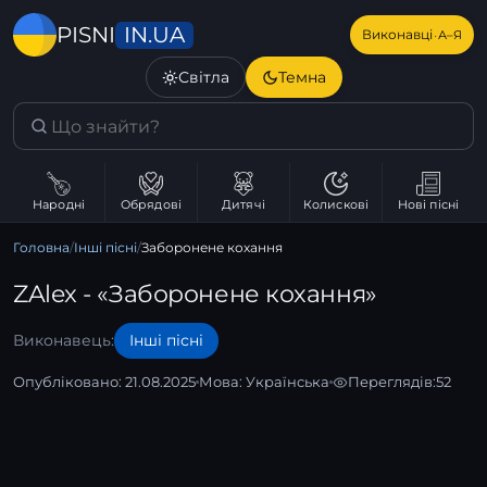
IN.UA
PISNI
·
Виконавці
А–Я
Світла
Темна
Народні
Обрядові
Дитячі
Колискові
Нові пісні
Головна
/
Інші пісні
/
Заборонене кохання
ZAlex - «Заборонене кохання»
Виконавець:
Інші пісні
Опубліковано: 21.08.2025
Мова:
Українська
Переглядів:
52