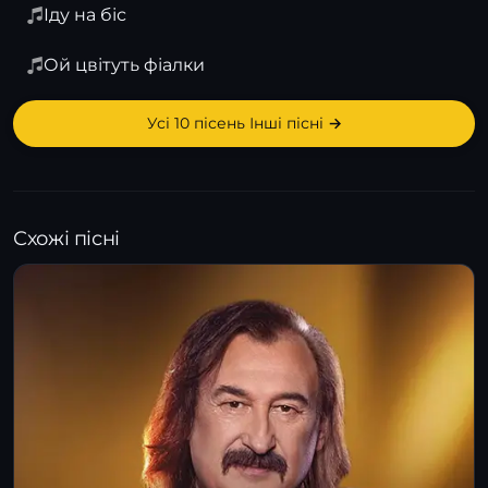
Іду на біс
Ой цвітуть фіалки
Усі 10 пісень Інші пісні →
Схожі пісні