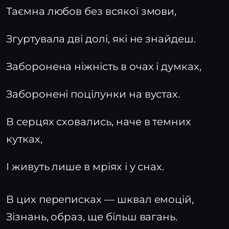
Таємна любов без всякої змови,
Згуртувала дві долі, які не знайдеш.
Заборонена ніжність в очах і думках,
Заборонені поцілунки на вустах.
В серцях сховались, наче в темних
кутках,
І живуть лише в мріях і у снах.
В цих переписках — шквал емоцій,
Зізнань, образ, ще більш вагань.