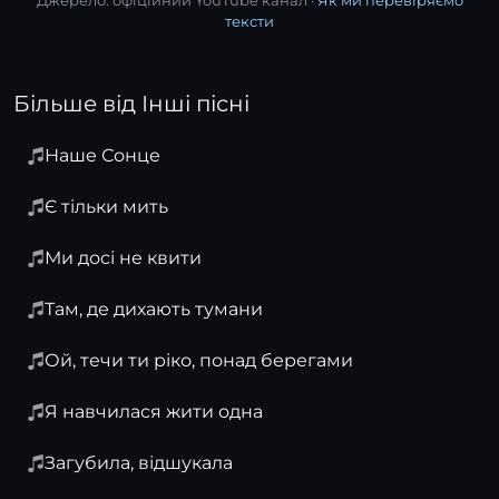
Джерело: офіційний YouTube канал ·
Як ми перевіряємо
тексти
Більше від Інші пісні
Наше Сонце
Є тільки мить
Ми досі не квити
Там, де дихають тумани
Ой, течи ти ріко, понад берегами
Я навчилася жити одна
Загубила, відшукала