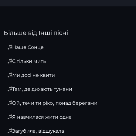
Більше від Інші пісні
Наше Сонце
Є тільки мить
Ми досі не квити
Там, де дихають тумани
Ой, течи ти ріко, понад берегами
Я навчилася жити одна
Загубила, відшукала