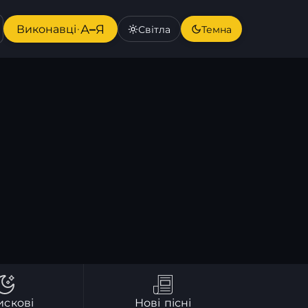
А–Я
Виконавці
·
Світла
Темна
искові
Нові пісні