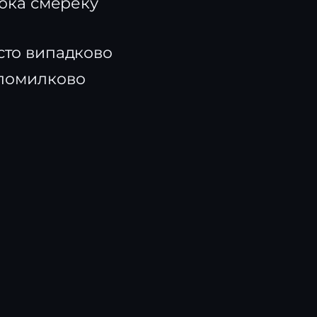
тюка смереку
осто випадково
 помилково