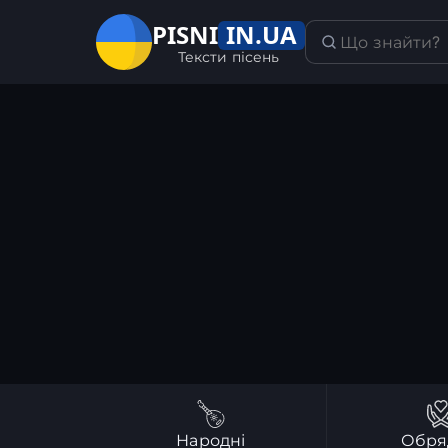
IN.UA
PISNI
Тексти пісень
Народні
Обря