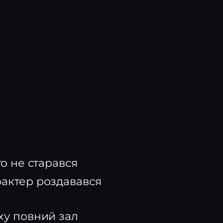
то не старався
рактер роздавався
іху повний зал