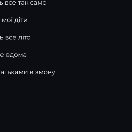
ь все так само
мої діти
 все літо
не вдома
батьками в змову