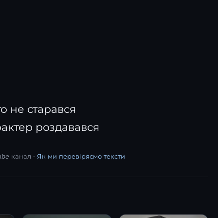
то не старався
рактер роздавався
ube канал ·
Як ми перевіряємо тексти