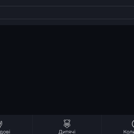
дові
Дитячі
Кол