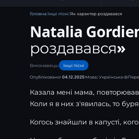
Головна
/
Інші пісні
/
Як характер роздавався
Natalia Gordie
роздавався»
Виконавець:
Інші пісні
Опубліковано: 04.12.2025
Мова:
Українська
Пере
Казала мені мама, повторював 
Коли я в них з'явилась, то бур
Когось знайшли в капусті, ког