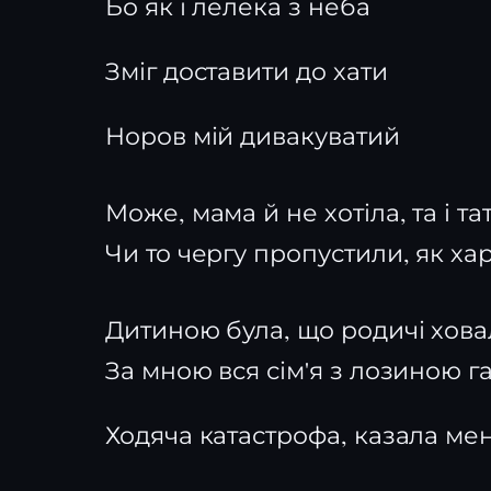
Бо як і лелека з неба
Зміг доставити до хати
Норов мій дивакуватий
Може, мама й не хотіла, та і та
Чи то чергу пропустили, як ха
Дитиною була, що родичі хова
За мною вся сім'я з лозиною г
Ходяча катастрофа, казала ме