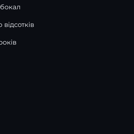
ю бокал
о відсотків
років