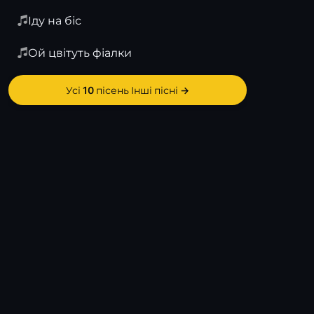
Іду на біс
Ой цвітуть фіалки
Усі 10 пісень Інші пісні →