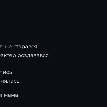
то не старався
рактер роздавався
лись
анялась
ні мама