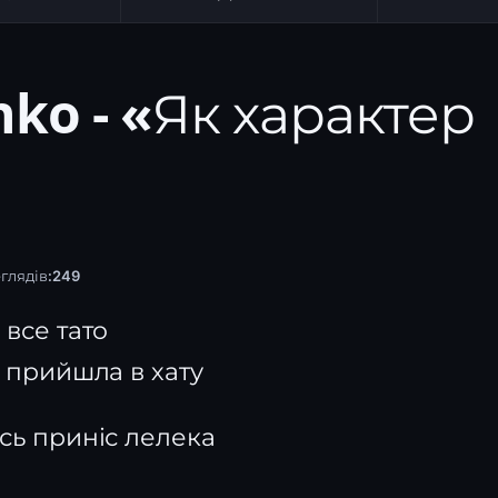
nko - «Як характер
глядів:
249
все тато
я прийшла в хату
ось приніс лелека