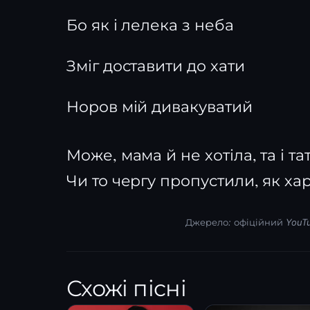
Бо як і лелека з неба
Зміг доставити до хати
Норов мій дивакуватий
Може, мама й не хотіла, та і та
Чи то чергу пропустили, як ха
Джерело: офіційний YouT
Схожі пісні