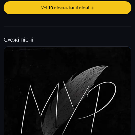
Усі 10 пісень Інші пісні →
Схожі пісні