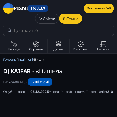
IN.UA
PISNI
·
Виконавці
А–Я
Світла
Темна
Народні
Обрядові
Дитячі
Колискові
Нові пісні
Головна
/
Інші пісні
/
Вишня
DJ KAIFAR - «Вишня»
Виконавець:
Інші пісні
Опубліковано: 06.12.2025
Мова:
Українська
Переглядів:
210