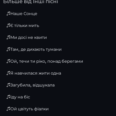
Більше від Інші пісні
Наше Сонце
Є тільки мить
Ми досі не квити
Там, де дихають тумани
Ой, течи ти ріко, понад берегами
Я навчилася жити одна
Загубила, відшукала
Іду на біс
Ой цвітуть фіалки