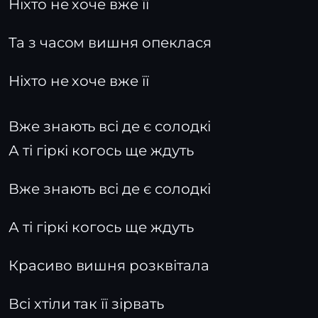
Ніхто не хоче вже її
Та з часом вишня опеклася
Ніхто не хоче вже її
Вже знають всі де є солодкі
А ті гіркі когось ще ждуть
Вже знають всі де є солодкі
А ті гіркі когось ще ждуть
Красиво вишня розквітала
Всі хтіли так її зірвать