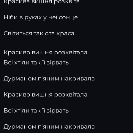
Красива вишня розквіта
Ніби в руках у неї сонце
Світиться так ота краса
Красиво вишня розквітала
Всі хтіли так її зірвать
Дурманом п'яним накривала
Красиво вишня розквітала
Всі хтіли так її зірвать
Дурманом п'яним накривала