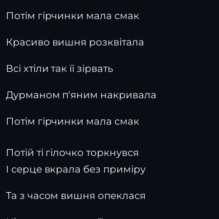
Потім гірчинки мала смак
Красиво вишня розквітала
Всі хтіли так її зірвать
Дурманом п'яним накривала
Потім гірчинки мала смак
Потій ті гілочко торкнувся
І серце вкрала без приміру
Та з часом вишня опеклася