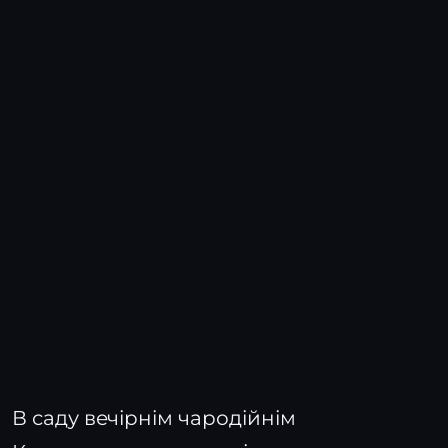
В саду вечірнім чародійнім