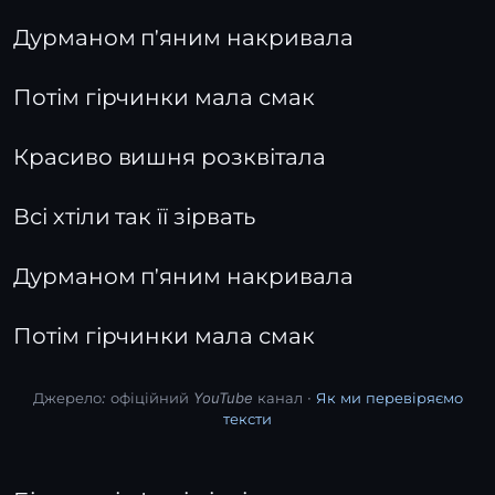
Дурманом п'яним накривала
Потім гірчинки мала смак
Красиво вишня розквітала
Всі хтіли так її зірвать
Дурманом п'яним накривала
Потім гірчинки мала смак
Джерело: офіційний YouTube канал ·
Як ми перевіряємо
тексти