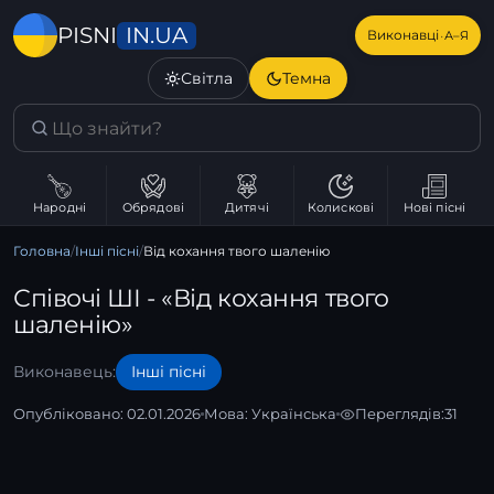
IN.UA
PISNI
·
Виконавці
А–Я
Світла
Темна
Народні
Обрядові
Дитячі
Колискові
Нові пісні
Головна
/
Інші пісні
/
Від кохання твого шаленію
Співочі ШІ - «Від кохання твого
шаленію»
Виконавець:
Інші пісні
Опубліковано: 02.01.2026
Мова:
Українська
Переглядів:
31