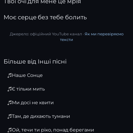
Твої очі для мене це мрія
Моє серце без тебе болить
Джерело: офіційний YouTube канал ·
Як ми перевіряємо
тексти
Більше від Інші пісні
Наше Сонце
Є тільки мить
Ми досі не квити
Там, де дихають тумани
Ой, течи ти ріко, понад берегами