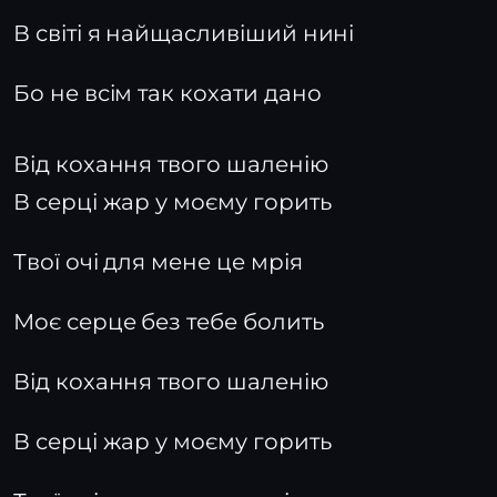
В світі я найщасливіший нині
Бо не всім так кохати дано
Від кохання твого шаленію
В серці жар у моєму горить
Твої очі для мене це мрія
Моє серце без тебе болить
Від кохання твого шаленію
В серці жар у моєму горить