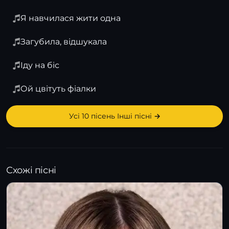
Я навчилася жити одна
Загубила, відшукала
Іду на біс
Ой цвітуть фіалки
Усі 10 пісень Інші пісні →
Схожі пісні