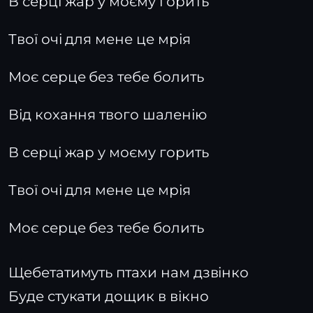
В серці жар у моєму горить
Твої очі для мене це мрія
Моє серце без тебе болить
Від кохання твого шаленію
В серці жар у моєму горить
Твої очі для мене це мрія
Моє серце без тебе болить
Щебетатимуть птахи нам дзвінко
Буде стукати дощик в вікно