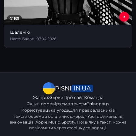
108
Шаленію
Настя Балог · 07.04.2026
IN.UA
PISNI
Жанри
Збірки
Про сайт
Команда
Як ми перевіряємо тексти
Співпраця
Користувацька угода
Для правовласників
Тексти беремо з офіційних джерел: YouTube-каналів
виконавців, Apple Music, Spotify. Помилку в тексті можна
повідомити через
сторінку співпраці
.