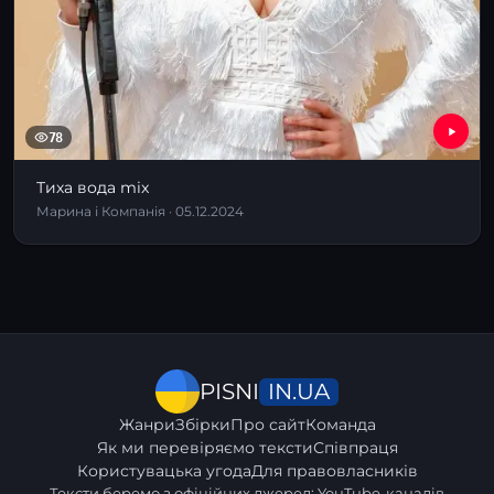
78
Тиха вода mix
Марина і Компанія · 05.12.2024
IN.UA
PISNI
Жанри
Збірки
Про сайт
Команда
Як ми перевіряємо тексти
Співпраця
Користувацька угода
Для правовласників
Тексти беремо з офіційних джерел: YouTube-каналів