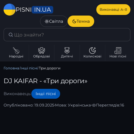
IN.UA
PISNI
·
Виконавці
А–Я
Світла
Темна
Народні
Обрядові
Дитячі
Колискові
Нові пісні
Головна
/
Інші пісні
/
Три дороги
DJ KAIFAR - «Три дороги»
Виконавець:
Інші пісні
Опубліковано: 19.09.2025
Мова:
Українська
Переглядів:
16