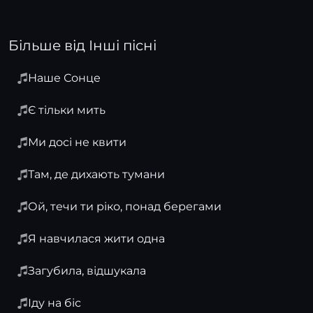
Більше від Інші пісні
Наше Сонце
Є тільки мить
Ми досі не квити
Там, де дихають тумани
Ой, течи ти ріко, понад берегами
Я навчилася жити одна
Загубила, відшукала
Іду на біс