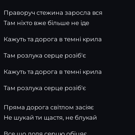
Праворуч стежина заросла вся
Там ніхто вже більше не іде
Кажуть та дорога в темні крила
Там розлука серце розіб'є
Кажуть та дорога в темні крила
Там розлука серце розіб'є
Пряма дорога світлом засіяє
Не шукай ти щастя, не блукай
Все що доля серцю обіцяє