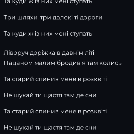
Та куди ж із них мені ступать
Три шляхи, три далекі ті дороги
Та куди ж із них мені ступать
Ліворуч доріжка в давнім літі
Пацаном малим бродив я там колись
Та старий спинив мене в розквіті
Не шукай ти щастя там де сни
Та старий спинив мене в розквіті
Не шукай ти щастя там де сни