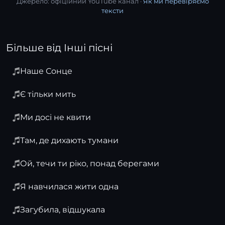
Джерело: офіційний YouTube канал ·
Як ми перевіряємо
тексти
Більше від Інші пісні
Наше Сонце
Є тільки мить
Ми досі не квити
Там, де дихають тумани
Ой, течи ти ріко, понад берегами
Я навчилася жити одна
Загубила, відшукала