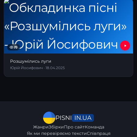
70
Розшумілись луги
Юрій Йосифович · 18.04.2025
IN.UA
PISNI
Жанри
Збірки
Про сайт
Команда
Як ми перевіряємо тексти
Співпраця