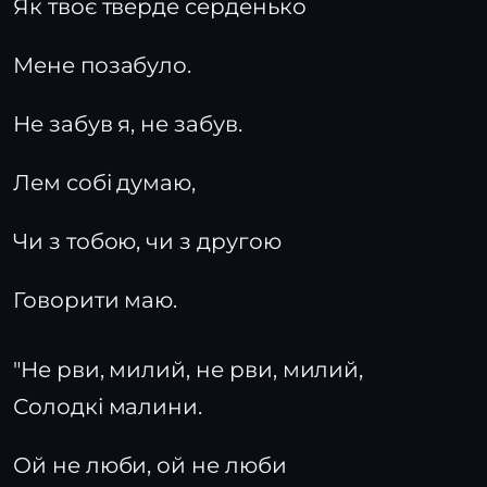
Як твоє тверде серденько
Мене позабуло.
Не забув я, не забув.
Лем собі думаю,
Чи з тобою, чи з другою
Говорити маю.
"Не рви, милий, не рви, милий,
Солодкі малини.
Ой не люби, ой не люби