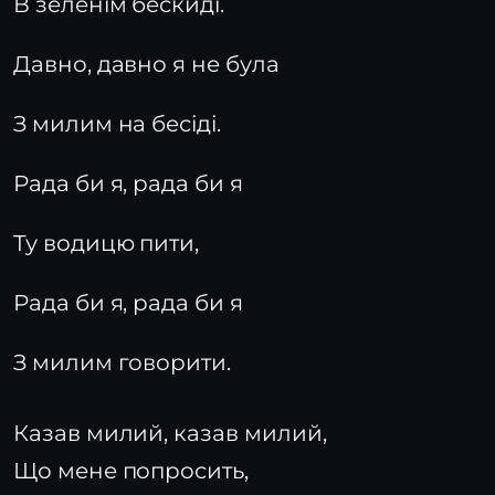
В зеленім бескиді.
Давно, давно я не була
З милим на бесіді.
Рада би я, рада би я
Ту водицю пити,
Рада би я, рада би я
З милим говорити.
Казав милий, казав милий,
Що мене попросить,