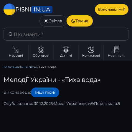
IN.UA
PISNI
·
Виконавці
А–Я
Світла
Темна
Народні
Обрядові
Дитячі
Колискові
Нові пісні
Головна
/
Інші пісні
/
Тиха вода
Мелодії України - «Тиха вода»
Виконавець:
Інші пісні
Опубліковано: 30.12.2025
Мова:
Українська
Переглядів:
9