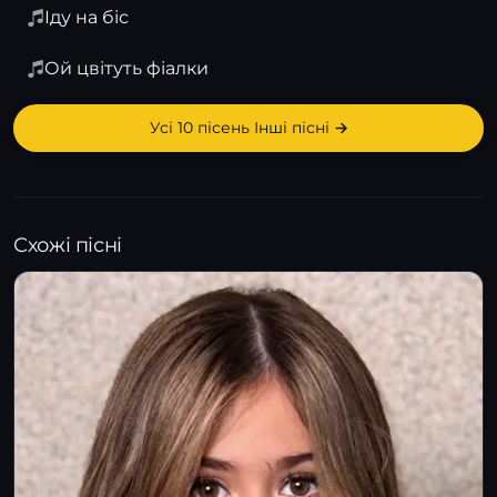
Іду на біс
Ой цвітуть фіалки
Усі 10 пісень Інші пісні →
Схожі пісні