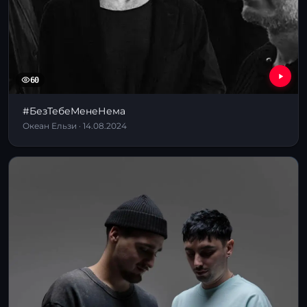
60
#БезТебеМенеНема
Океан Ельзи · 14.08.2024