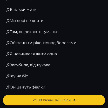
Є тільки мить
Ми досі не квити
Там, де дихають тумани
Ой, течи ти ріко, понад берегами
Я навчилася жити одна
Загубила, відшукала
Іду на біс
Ой цвітуть фіалки
Усі 10 пісень Інші пісні →