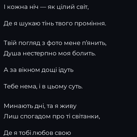
І кожна ніч — як цілий світ,
Де я шукаю тінь твого проміння.
Твій погляд з фото мене п’янить,
Душа нестерпно моя болить.
А за вікном дощі ідуть
Тебе нема, і в цьому суть.
Минають дні, та я живу
Лиш спогадом про ті світанки,
Де я тобі любов свою