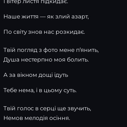
І вітер листя підкидає.
Наше життя — як злий азарт,
По світу знов нас розкидає.
Твій погляд з фото мене п’янить,
Душа нестерпно моя болить.
А за вікном дощі ідуть
Тебе нема, і в цьому суть.
Твій голос в серці ще звучить,
Немов мелодія осіння.