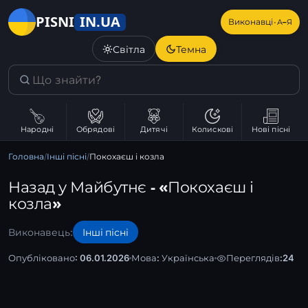
IN.UA
PISNI
·
Виконавці
А–Я
Світла
Темна
Народні
Обрядові
Дитячі
Колискові
Нові пісні
Головна
/
Інші пісні
/
Покохаєш і козла
Назад у Майбутнє - «Покохаєш і
козла»
Виконавець:
Інші пісні
Опубліковано: 06.01.2026
Мова:
Українська
Переглядів:
24