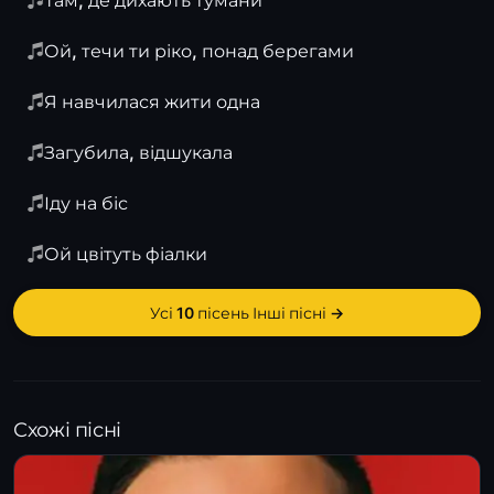
Там, де дихають тумани
Ой, течи ти ріко, понад берегами
Я навчилася жити одна
Загубила, відшукала
Іду на біс
Ой цвітуть фіалки
Усі 10 пісень Інші пісні →
Схожі пісні