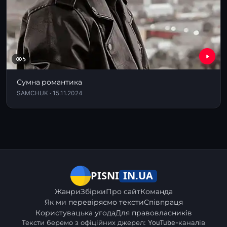
5
Сумна романтика
SAMCHUK · 15.11.2024
IN.UA
PISNI
Жанри
Збірки
Про сайт
Команда
Як ми перевіряємо тексти
Співпраця
Користувацька угода
Для правовласників
Тексти беремо з офіційних джерел: YouTube-каналів