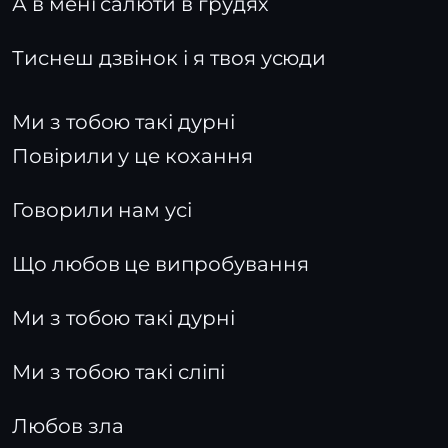
А в мені салюти в грудях
Тиснеш дзвінок і я твоя усюди
Ми з тобою такі дурні
Повірили у це кохання
Говорили нам усі
Що любов це випробування
Ми з тобою такі дурні
Ми з тобою такі сліпі
Любов зла