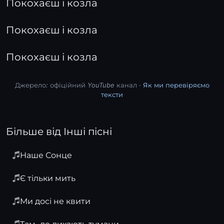
Покохаєш і козла
Покохаєш і козла
Покохаєш і козла
Джерело: офіційний YouTube канал ·
Як ми перевіряємо
тексти
Більше від Інші пісні
Наше Сонце
Є тільки мить
Ми досі не квити