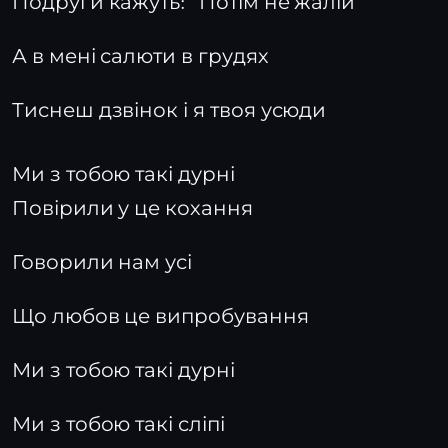
Подруги кажуть: "Потім не жалій"
А в мені салюти в грудях
Тиснеш дзвінок і я твоя усюди
Ми з тобою такі дурні
Повірили у це кохання
Говорили нам усі
Що любов це випробування
Ми з тобою такі дурні
Ми з тобою такі сліпі