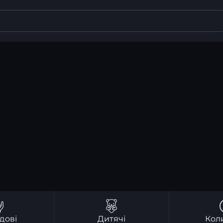
дові
Дитячі
Кол