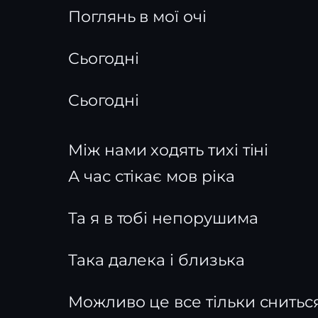
Поглянь в мої очі
Сьогодні
Сьогодні
Між нами ходять тихі тіні
А час стікає мов ріка
Та я в тобі непорушима
Така далека і близька
Можливо це все тільки снитьс