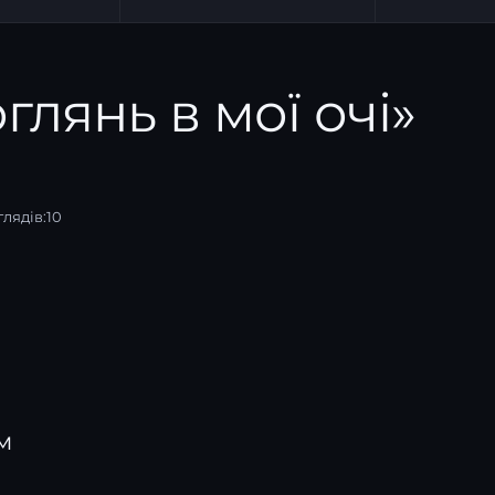
оглянь в мої очі»
лядів:
10
м