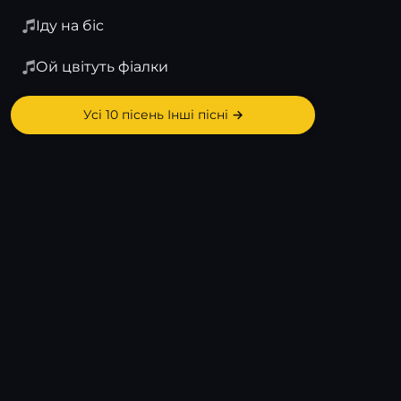
Іду на біс
Ой цвітуть фіалки
Усі 10 пісень Інші пісні →