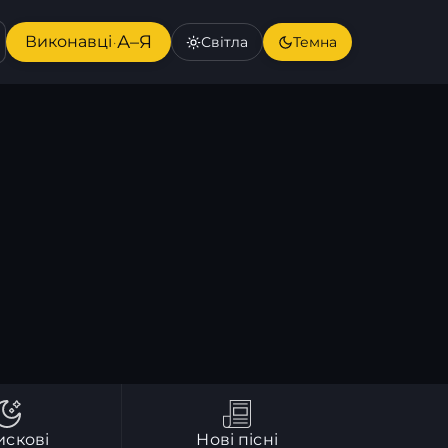
А–Я
Виконавці
Світла
Темна
·
искові
Нові пісні