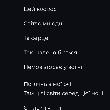
Цей космос
Світло ми одні
Та серце
Так шалено б'ється
Немов згорає у вогні
Поглянь в мої очі
Там цілі світи серед цієї ночі
Є тільки я і ти