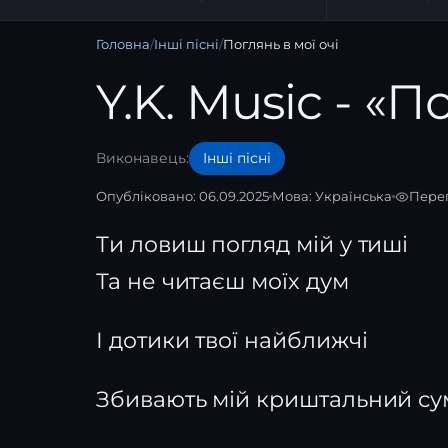
Головна
/
Інші пісні
/
Поглянь в мої очі
Y.K. Music - «П
Виконавець:
Інші пісні
Опубліковано: 06.09.2025
Мова:
Українська
Перег
Ти ловиш погляд мій у тиші
Та не читаєш моїх дум
І дотики твої найближчі
Збивають мій криштальний су