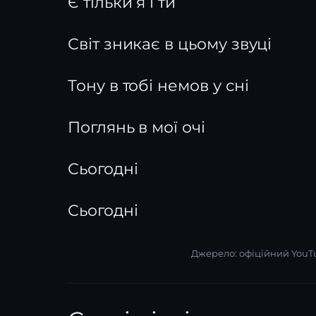
Є тільки я і ти
Світ зникає в цьому звуці
Тону в тобі немов у сні
Поглянь в мої очі
Сьогодні
Сьогодні
Джерело: офіційний YouT