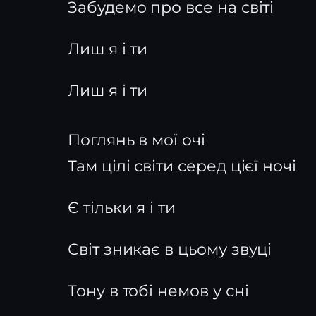
Забудемо про все на світі
Лиш я і ти
Лиш я і ти
Поглянь в мої очі
Там цілі світи серед цієї ночі
Є тільки я і ти
Світ зникає в цьому звуці
Тону в тобі немов у сні