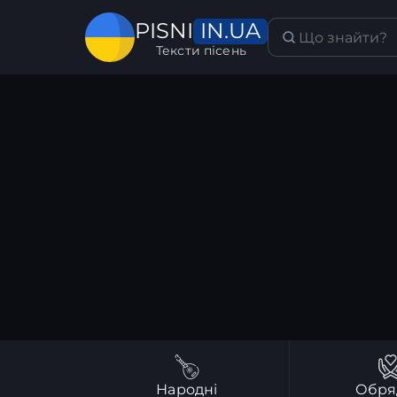
IN.UA
PISNI
Тексти пісень
Народні
Обря