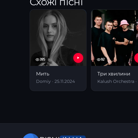
Схожі пісні
395
92
Мить
Три хвилини
Domiy · 25.11.2024
K