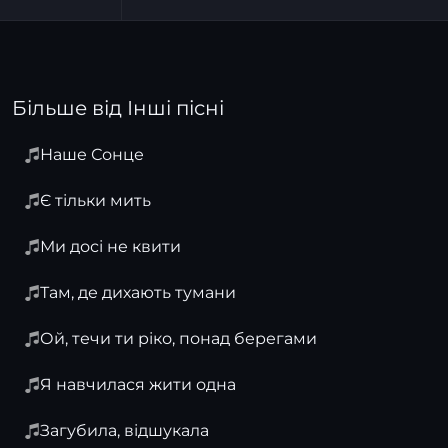
Більше від Інші пісні
Наше Сонце
Є тільки мить
Ми досі не квити
Там, де дихають тумани
Ой, течи ти ріко, понад берегами
Я навчилася жити одна
Загубила, відшукала