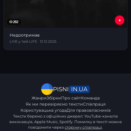
202
Недоотримав
LIVE у твій LIFE · 13.12.2025
IN.UA
PISNI
Жанри
Збірки
Про сайт
Команда
Як ми перевіряємо тексти
Співпраця
Користувацька угода
Для правовласників
Тексти беремо з офіційних джерел: YouTube-каналів
виконавців, Apple Music, Spotify. Помилку в тексті можна
повідомити через
сторінку співпраці
.