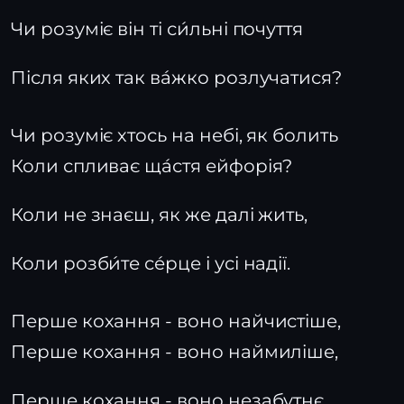
Чи розуміє він ті си́льні почуття
Після яких так ва́жко розлучатися?
Чи розуміє хтось на небі, як болить
Коли спливає ща́стя ейфорія?
Коли не знаєш, як же далі жить,
Коли розби́те се́рце і усі надії.
Перше кохання - воно найчистіше,
Перше кохання - воно наймиліше,
Перше кохання - воно незабутнє,