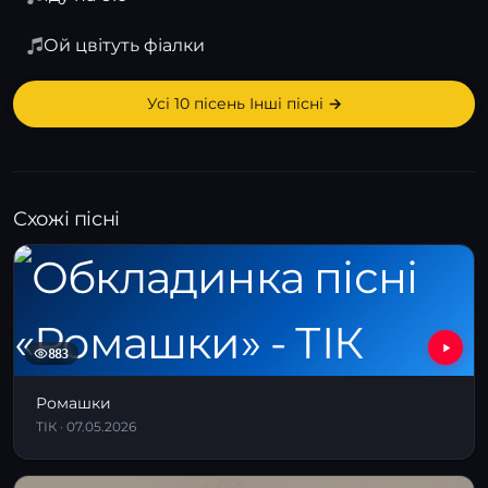
Ой цвітуть фіалки
Усі 10 пісень Інші пісні →
Схожі пісні
883
Ромашки
ТІК · 07.05.2026