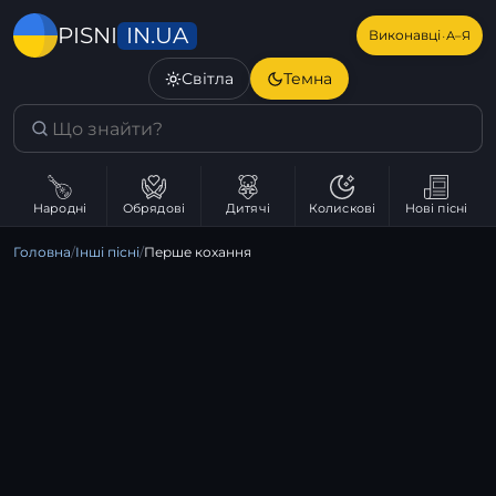
IN.UA
PISNI
·
Виконавці
А–Я
Світла
Темна
Народні
Обрядові
Дитячі
Колискові
Нові пісні
Головна
/
Інші пісні
/
Перше кохання