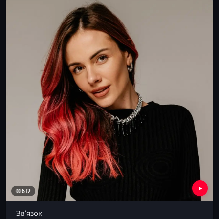
612
Звʼязок