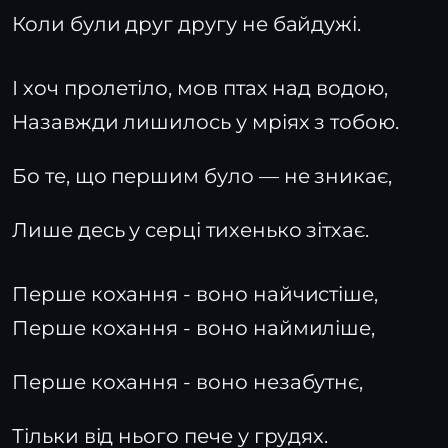
Коли були друг другу не байдужі.
І хоч пролетіло, мов птах над водою,
Назавжди лишилось у мріях з тобою.
Бо те, що першим було — не зникає,
Лише десь у серці тихенько зітхає.
Перше кохання - воно найчистіше,
Перше кохання - воно наймиліше,
Перше кохання - воно незабутнє,
Тільки від нього пече у грудях.