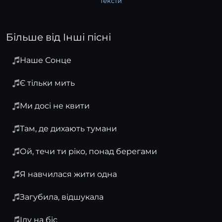
тексти
Більше від Інші пісні
Наше Сонце
Є тільки мить
Ми досі не квити
Там, де дихають тумани
Ой, течи ти ріко, понад берегами
Я навчилася жити одна
Загубила, відшукала
Іду на біс