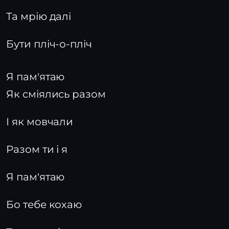
Та мрію далі
Бути пліч-о-пліч
Я пам'ятаю
Як сміялись разом
І як мовчали
Разом ти і я
Я пам'ятаю
Бо тебе кохаю