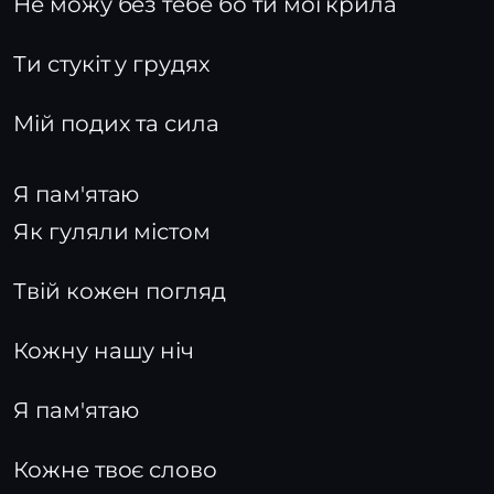
Не можу без тебе бо ти мої крила
Ти стукіт у грудях
Мій подих та сила
Я пам'ятаю
Як гуляли містом
Твій кожен погляд
Кожну нашу ніч
Я пам'ятаю
Кожне твоє слово