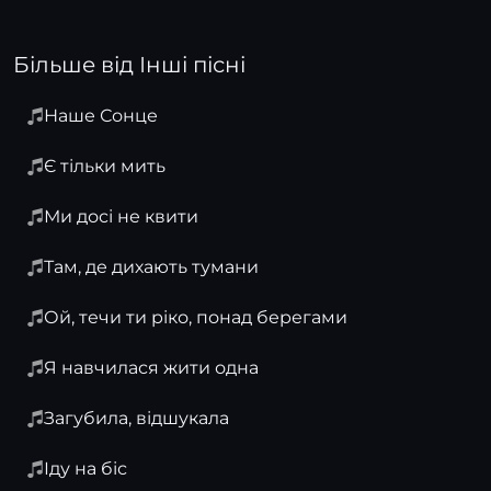
Більше від Інші пісні
Наше Сонце
Є тільки мить
Ми досі не квити
Там, де дихають тумани
Ой, течи ти ріко, понад берегами
Я навчилася жити одна
Загубила, відшукала
Іду на біс