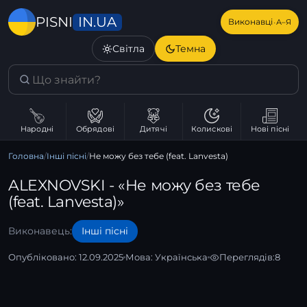
IN.UA
PISNI
·
Виконавці
А–Я
Світла
Темна
Народні
Обрядові
Дитячі
Колискові
Нові пісні
Головна
/
Інші пісні
/
Не можу без тебе (feat. Lanvesta)
ALEXNOVSKI - «Не можу без тебе
(feat. Lanvesta)»
Виконавець:
Інші пісні
Опубліковано: 12.09.2025
Мова:
Українська
Переглядів:
8