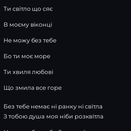
Ти світло що сяє
В моєму віконці
Не можу без тебе
Бо ти моє море
Ти хвиля любові
Що змила все горе
Без тебе немає ні ранку ні світла
З тобою душа моя ніби розквітла