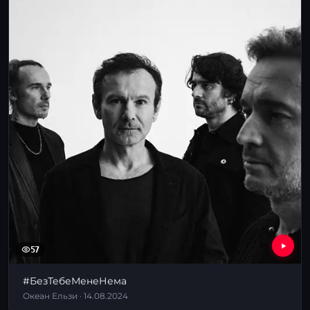
57
#БезТебеМенеНема
Океан Ельзи · 14.08.2024