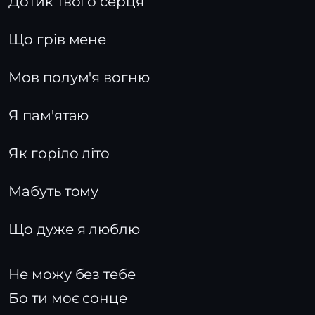
Дотик твого серця
Що грів мене
Мов полум'я вогню
Я пам'ятаю
Як горіло літо
Мабуть тому
Що дуже я люблю
Не можу без тебе
Бо ти моє сонце