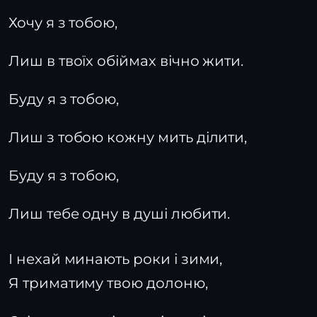
Хочу я з тобою,
Лиш в твоїх обіймах вічно жити.
Буду я з тобою,
Лиш з тобою кожну мить ділити,
Буду я з тобою,
Лиш тебе одну в душі любити.
І нехай минають роки і зими,
Я триматиму твою долоню,