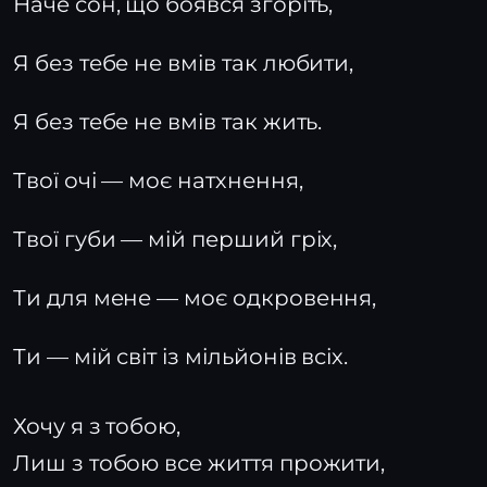
Наче сон, що боявся згоріть,
Я без тебе не вмів так любити,
Я без тебе не вмів так жить.
Твої очі — моє натхнення,
Твої губи — мій перший гріх,
Ти для мене — моє одкровення,
Ти — мій світ із мільйонів всіх.
Хочу я з тобою,
Лиш з тобою все життя прожити,