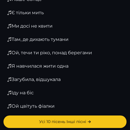
Є тільки мить
Ми досі не квити
Там, де дихають тумани
Ой, течи ти ріко, понад берегами
Я навчилася жити одна
Загубила, відшукала
Іду на біс
Ой цвітуть фіалки
Усі 10 пісень Інші пісні →