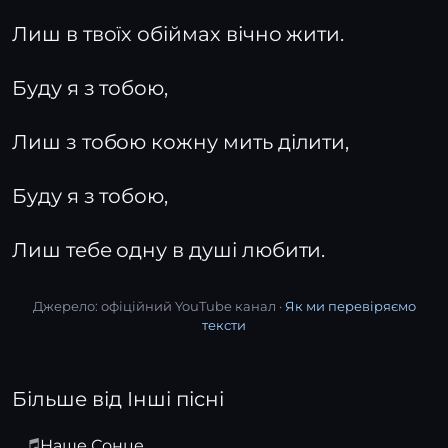
Лиш в твоїх обіймах вічно жити.
Буду я з тобою,
Лиш з тобою кожну мить ділити,
Буду я з тобою,
Лиш тебе одну в душі любити.
Джерело: офіційний YouTube канал ·
Як ми перевіряємо
тексти
Більше від Інші пісні
Наше Сонце