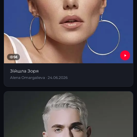
94
Зійшла Зоря
Alena Omargalieva · 24.06.2026