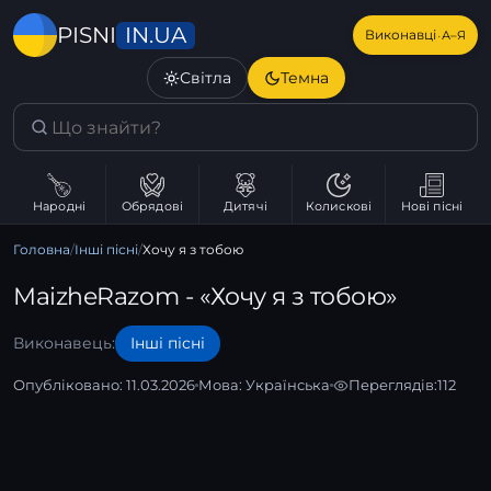
IN.UA
PISNI
·
Виконавці
А–Я
Світла
Темна
Народні
Обрядові
Дитячі
Колискові
Нові пісні
Головна
/
Інші пісні
/
Хочу я з тобою
MaizheRazom - «Хочу я з тобою»
Виконавець:
Інші пісні
Опубліковано: 11.03.2026
Мова:
Українська
Переглядів:
112