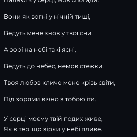
Палають у серці, мов спогади.
Вони як вогні у нічній тиші,
Ведуть мене знов у твої сни.
А зорі на небі такі ясні,
Ведуть до небес, немов стежки.
Твоя любов кличе мене крізь світи,
Під зорями вічно з тобою іти.
У серці моєму твій подих живе,
Як вітер, що зірки у небі пливе.