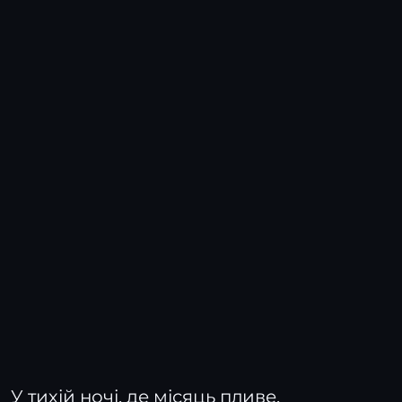
У тихій ночі, де місяць пливе,