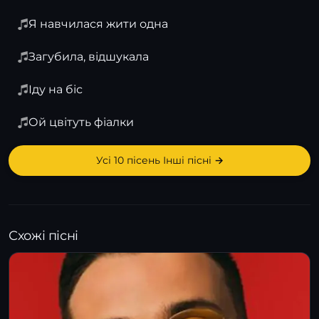
Я навчилася жити одна
Загубила, відшукала
Іду на біс
Ой цвітуть фіалки
Усі 10 пісень Інші пісні →
Схожі пісні