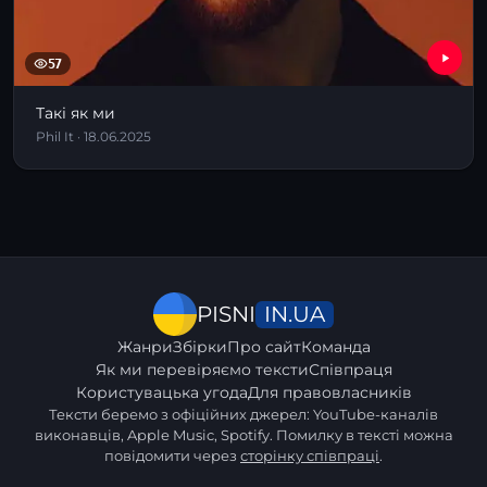
57
Такі як ми
Phil It · 18.06.2025
IN.UA
PISNI
Жанри
Збірки
Про сайт
Команда
Як ми перевіряємо тексти
Співпраця
Користувацька угода
Для правовласників
Тексти беремо з офіційних джерел: YouTube-каналів
виконавців, Apple Music, Spotify. Помилку в тексті можна
повідомити через
сторінку співпраці
.