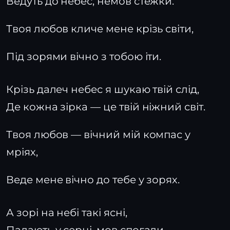
Ведуть до небес, немов стежки.
Твоя любов кличе мене крізь світи,
Під зорями вічно з тобою іти.
Крізь далеч небес я шукаю твій слід,
Де кожна зірка — це твій ніжний світ.
Твоя любов — вічний мій компас у
мріях,
Веде мене вічно до тебе у зорях.
А зорі на небі такі ясні,