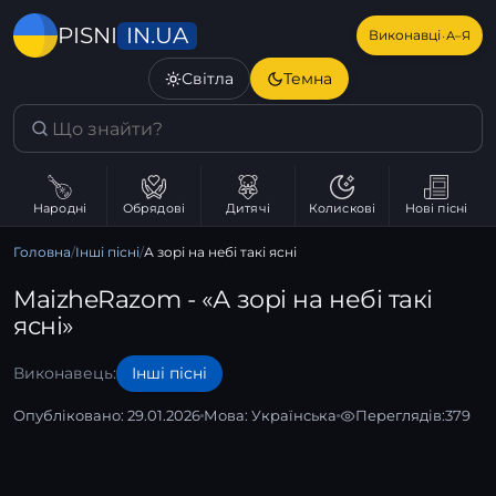
IN.UA
PISNI
·
Виконавці
А–Я
Світла
Темна
Народні
Обрядові
Дитячі
Колискові
Нові пісні
Головна
/
Інші пісні
/
А зорі на небі такі ясні
MaizheRazom - «А зорі на небі такі
ясні»
Виконавець:
Інші пісні
Опубліковано: 29.01.2026
Мова:
Українська
Переглядів:
379