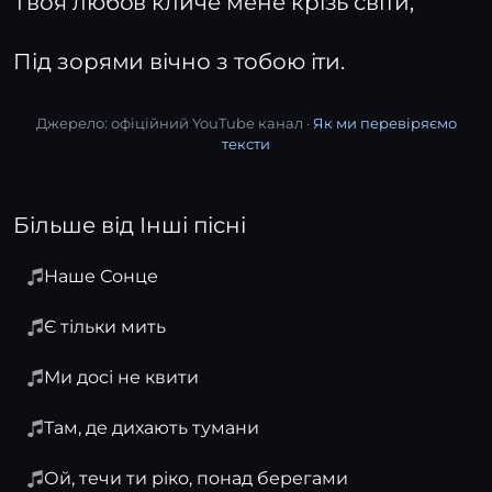
Твоя любов кличе мене крізь світи,
Під зорями вічно з тобою іти.
Джерело: офіційний YouTube канал ·
Як ми перевіряємо
тексти
Більше від Інші пісні
Наше Сонце
Є тільки мить
Ми досі не квити
Там, де дихають тумани
Ой, течи ти ріко, понад берегами