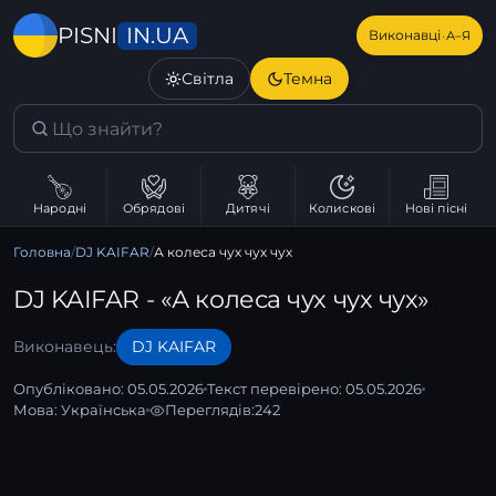
IN.UA
PISNI
·
Виконавці
А–Я
Світла
Темна
Народні
Обрядові
Дитячі
Колискові
Нові пісні
Головна
/
DJ KAIFAR
/
А колеса чух чух чух
DJ KAIFAR - «А колеса чух чух чух»
Виконавець:
DJ KAIFAR
Опубліковано: 05.05.2026
Текст перевірено: 05.05.2026
Мова:
Українська
Переглядів:
242