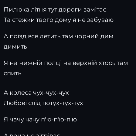
Пилюка літня тут дороги замітає
Та стежки твого дому я не забуваю
А поїзд все летить там чорний дим
димить
Я на нижній полці на верхній хтось там
спить
А колеса чух-чух-чух
Любові слід потух-тух-тух
Я чачу чачу п'ю-п'ю-п'ю
А вона не зігріває