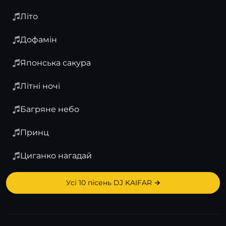
Літо
Дофамін
Японська сакура
Літні ночі
Багряне небо
Принц
Циганко нагадай
Усі 10 пісень DJ KAIFAR →