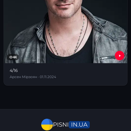
44
4/16
Арсен Мірзоян · 01.11.2024
IN.UA
PISNI