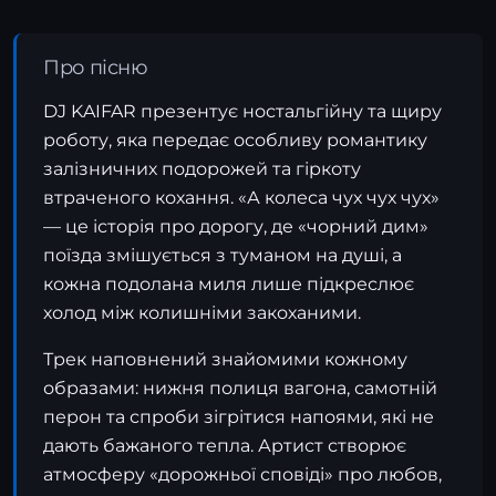
Про пісню
DJ KAIFAR презентує ностальгійну та щиру
роботу, яка передає особливу романтику
залізничних подорожей та гіркоту
втраченого кохання. «А колеса чух чух чух»
— це історія про дорогу, де «чорний дим»
поїзда змішується з туманом на душі, а
кожна подолана миля лише підкреслює
холод між колишніми закоханими.
Трек наповнений знайомими кожному
образами: нижня полиця вагона, самотній
перон та спроби зігрітися напоями, які не
дають бажаного тепла. Артист створює
атмосферу «дорожньої сповіді» про любов,