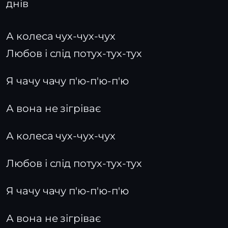
днів
А колеса чух-чух-чух
Любов і слід потух-тух-тух
Я чачу чачу п'ю-п'ю-п'ю
А вона не зігріває
А колеса чух-чух-чух
Любов і слід потух-тух-тух
Я чачу чачу п'ю-п'ю-п'ю
А вона не зігріває