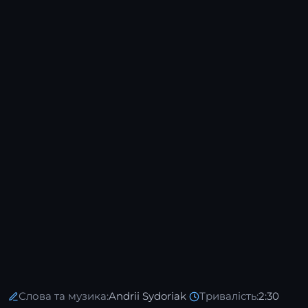
Слова та музика:
Andrii Sydoriak
·
Тривалість:
2:30